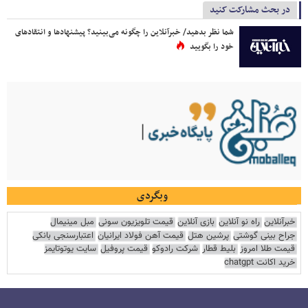
در بحث مشارکت کنید
شما نظر بدهید/ خبرآنلاین را چگونه می‌بینید؟ پیشنهادها و انتقادهای
خود را بگویید
وبگردی
خبرآنلاین
راه نو آنلاین
بازی آنلاین
قیمت تلویزیون سونی
مبل مینیمال
جراح بینی گوشتی
پرشین هتل
قیمت آهن فولاد ایرانیان
اعتبارسنجی بانکی
قیمت طلا امروز
بلیط قطار
شرکت رادوکو
قیمت پروفیل
سایت یوتوتایمز
خرید اکانت chatgpt