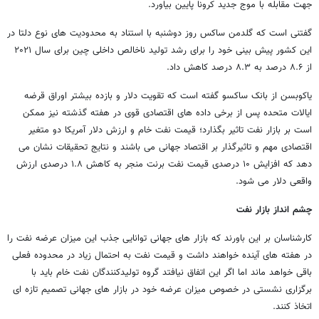
جهت مقابله با موج جدید کرونا پایین بیاورد.
گفتنی است که گلدمن ساکس روز دوشنبه با استناد به محدودیت های نوع دلتا در
این کشور پیش بینی خود را برای رشد تولید ناخالص داخلی چین برای سال ۲۰۲۱
از ۸.۶ درصد به ۸.۳ درصد کاهش داد.
یاکوبسن از بانک ساکسو گفته است که تقویت دلار و بازده بیشتر اوراق قرضه
ایالات متحده پس از برخی داده های اقتصادی قوی در هفته گذشته نیز ممکن
است بر بازار نفت تاثیر بگذارد؛ قیمت نفت خام و ارزش دلار آمریکا دو متغیر
اقتصادی مهم و تاثیرگذار بر اقتصاد جهانی می باشند و نتایج تحقیقات نشان می
دهد که افزایش ۱۰ درصدی قیمت نفت برنت منجر به کاهش ۱.۸ درصدی ارزش
واقعی دلار می شود.
چشم انداز بازار نفت
کارشناسان بر این باورند که بازار های جهانی توانایی جذب این میزان عرضه نفت را
در هفته های آینده خواهند داشت و قیمت نفت به احتمال زیاد در محدوده فعلی
باقی خواهد ماند اما اگر این اتفاق نیافتد گروه تولیدکنندگان نفت خام باید با
برگزاری نشستی در خصوص میزان عرضه خود در بازار های جهانی تصمیم تازه ای
اتخاذ کنند.