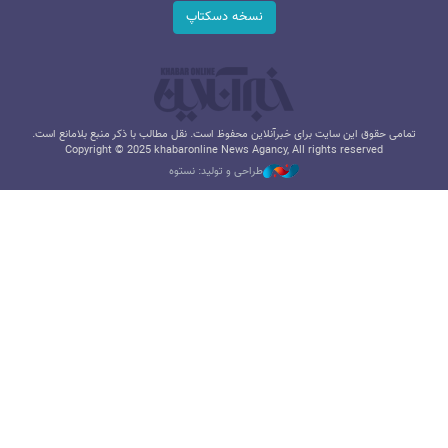
نسخه دسکتاپ
تمامی حقوق این سایت برای خبرآنلاین محفوظ است. نقل مطالب با ذکر منبع بلامانع است.
Copyright © 2025 khabaronline News Agancy, All rights reserved
طراحی و تولید: نستوه