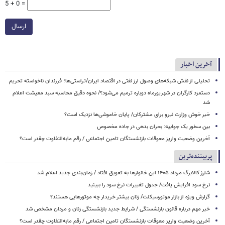
5 + 0 =
ارسال
آخرین اخبار
تحلیلی از نقش شبکه‌های وصول ارز نفتی در اقتصاد ایران/تراستی‌ها؛ فرزندان ناخواسته تحریم
دستمزد کارگران در شهریورماه دوباره ترمیم می‌شود؟/ نحوه دقیق محاسبه سبد معیشت اعلام
شد
خبر خوش وزارت نیرو برای مشترکان/ پایان خاموشی‌ها نزدیک است؟
بین سطور یک جوابیه: بحران بدهی در جاده مخصوص
آخرین وضعیت واریز معوقات بازنشستگان تامین اجتماعی / رقم مابه‌التفاوت چقدر است؟
پربیننده‌ترین
شارژ کالابرگ مرداد ۱۴۰۵ این خانوارها به تعویق افتاد / زمان‌بندی جدید اعلام شد
نرخ سود افزایش یافت/ جدول تغییرات نرخ سود را ببینید
گزارش ویژه از بازار موتورسیکلت/ زنان بیشتر خریدار چه موتورهایی هستند؟
خبر مهم درباره قانون بازنشستگی / شرایط جدید بازنشستگی زنان و مردان مشخص شد
آخرین وضعیت واریز معوقات بازنشستگان تامین اجتماعی / رقم مابه‌التفاوت چقدر است؟