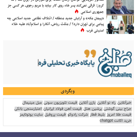
کروز: فرقی نمی‌کند پسر شاه روی کار بیاید یا مریم رجوی، هر کسی جز
جمهوری اسلامی
«پیمان مکه» و آرایش جدید منطقه / ائتلاف نظامی جدید اسلامی چه
پیامی برای تهران دارد؟ / مثلث ریاض، آنکارا و اسلام‌آباد علیه خلاء
امنیتی غرب
وبگردی
خبرآنلاین
راه نو آنلاین
بازی آنلاین
قیمت تلویزیون سونی
مبل مینیمال
جراح بینی گوشتی
پرشین هتل
قیمت آهن فولاد ایرانیان
اعتبارسنجی بانکی
قیمت طلا امروز
بلیط قطار
شرکت رادوکو
قیمت پروفیل
سایت یوتوتایمز
خرید اکانت chatgpt