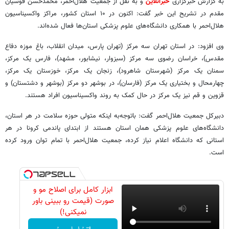
به گزارش خبرگزاری
خبرآنلاین
و به نقل از جمعیت هلال‌احمر، محمدحسن قوسیان
مقدم در تشریح این خبر گفت: اکنون در ۱۰ استان‌ کشور، مراکز واکسیناسیون
هلال‌احمر با همکاری دانشگاه‌های علوم پزشکی استان‌ها فعال شده‌اند.
وی افزود: در استان تهران سه مرکز (تهران پارس، میدان انقلاب، باغ موزه دفاع
مقدس)، خراسان رضوی سه مرکز (سبزوار، نیشابور، مشهد)، فارس یک مرکز،
سمنان یک مرکز (شهرستان شاهرود)، زنجان یک مرکز، خوزستان یک مرکز،
چهارمحال و بختیاری یک مرکز (فارسان)، در بوشهر دو مرکز (بوشهر و دشتستان) و
قزوین و قم نیز یک مرکز در حال کمک به روند واکسیناسیون افراد هستند.
دبیرکل جمعیت هلال‌احمر گفت: باتوجه‌به اینکه متولی حوزه سلامت در هر استان،
دانشگاه‌های علوم پزشکی همان استان هستند از ابتدای پاندمی کرونا در هر
استانی که دانشگاه اعلام نیاز کرده، جمعیت هلال‌احمر با تمام توان ورود کرده
است.
ابزار کامل برای اصلاح مو و
صورت (قیمت رو ببینی باور
نمیکنی!)