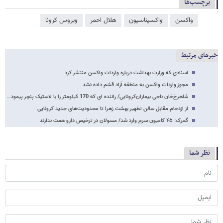
برچسب‌ها
واکسن
واکسیناسیون
هلال احمر
ویروس کرونا
خبرهای مرتبط
اسنادی که وزارت بهداشت درباره واردات واکسن منتشر کرد
مجوز واردات واکسن به منطقه آزاد قشم داده نشد
شاهرخ‌خان ناجی بیماران‌کرونایی/ راننده ای که 170 کیلومتر را با لاستیک پنچر پیمود…
از ازدحام مقابل سالن تطهیر بهشت زهرا تا محدودیت‌های جدید کرونایی
گمرک: ۴۵ کامیون سرم وارد شد/ مسولان در ترخیص دارو همت ندارند
نظر شما