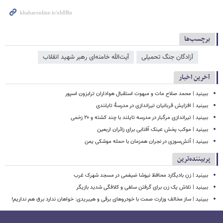
برچسب‌ها
آزادگان جنگ تحمیلی
آیت‌الله خامنه‌ای رهبر شهید انقلاب
آخرین اخبار
ببینید | محمد صلاح مات و مبهوت استقبال هواداران ترابزون اسپور
ببینید | افزایش قربانیان تیراندازی در مدرسۀ تایلندی
ببینید | تیراندازی مرگبار در مدرسه‌ تایلند با چند کشته و ۲۰ زخمی
ببینید | موکب پخش عینک آفتابی برای زائران اربعین
ببینید | آتش‌سوزی در نجران همزمان با حمله موشکی یمن
پربیننده‌ترین
ببینید | زنِ بادیگارد محافظ نیوشا ضیغمی در مسجد شهرک غرب
ببینید | تلاش یک زن برای گرفتن سلفی و کلافگی شدید بازیگر
ببینید | ساز مخالف وزارت صمت با خودروهای برقی و هیبریدی: خواهان ندارد برق هم نداریم!