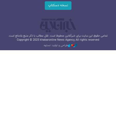
نسخه دسکتاپ
تمامی حقوق این سایت برای خبرآنلاین محفوظ است. نقل مطالب با ذکر منبع بلامانع است.
Copyright © 2025 khabaronline News Agancy, All rights reserved
طراحی و تولید: نستوه