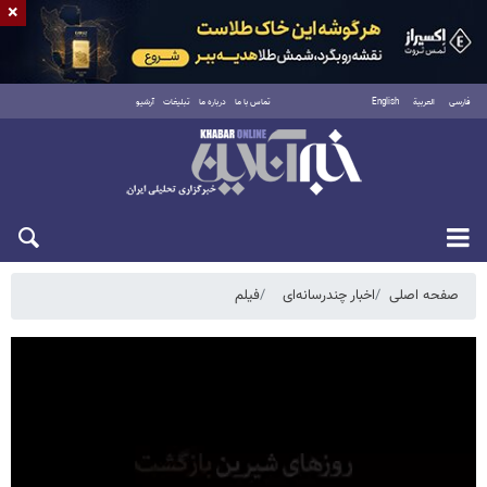
×
فارسی
العربية
English
تماس با ما
درباره ما
تبلیغات
آرشیو
جمعه ۱۶ مرداد ۱۴۰۵
صفحه اصلی
اخبار چندرسانه‌ای
فیلم