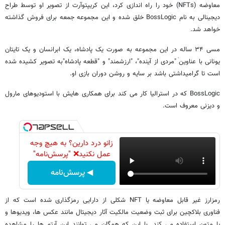
معاوضه (NFTs) خود را راه اندازی کرد، این کریپتوآرت از تصویر او توسط طراح
دیجینالی به نام BossLogic خلق شده و این مجموعه جمعه برای فروش گذاشته
‌خواهد شد.
مسی ۳۴ ساله در این مجموعه به صورت یک پادشاه، یک ابرانسان و یک تایتان
یونانی با عناوین ‌ٰ‌"مردی از آینده"، "ارزشمند" و "قطعه پادشاه"به تصویر کشیده شده
است تا گرامیداشتی باشد بر سایه و روشن دوران بازی او.
BossLogic که در استرالیا کار می کند برای همکاری هایش با استودیوهای مارول
و دیزنی معروف است.
زانو درد دارین؟ به هیچ وجه
عمل نکنید❌ "پرسش‌نامه"
◀ پرسش‌نامه
رمزارز غیر قابل معاوضه یا NFT شکلی از دارایی رمزگذاری شده است که از
فناوری بلاکچین برای ثبت وضعیت مالکیت آثار دیجیتال مانند عکس ها، ویدیوها و
یا متون استفاده می کند. با این که همگان می توانند این آیتم ها را مشاهده