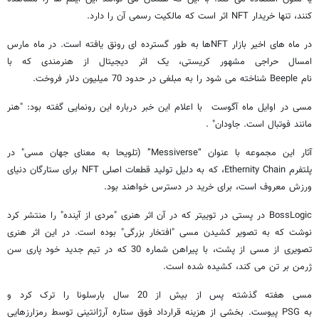
کنند، تنها خریدار NFT اثر است که مالکیت رسمی آن را دارد.
در ماه های اخیر بازار NFTها به طور گسترده ای رونق یافته است. در ماه مارس
امسال حراجی مشهور کریستی، یک اثر دیجیتال از هنرمندی که با
نام Beeple شناخته می شود را به مبلغی در حدود 70 میلیون دلار فروخت.
مسی در اوایل ماه آگوست با اعلام این خبر درباره این رونمایی گفته بود: "هنر
مانند فوتبال است. جاودان" .
آثار این مجموعه با عنوان “Messiverse” (تلویحا به معنای جهان مسی" در
پلتفرم Ethernity Chain، که به دلیل تولید قطعات اصلی NFT برای ستارگان دنیای
ورزش معروف است، برای خرید در دسترس خواهند بود.
BossLogic در پستی در توییتر که در آن اثر هنری "مردی از آینده" را منتشر کرد
نوشت که به تصویر کشیدن مسی "افتخار بزرگی" بوده است. در این اثر هنری
تصویری از مسی از پشت، با پیراهن شماره 30 که در تیم جدید خود پاری سن
ژرمن بر تن می کند، کشیده شده است.
مسی هفته گذشته پس از بیش از 20 سال بارسلونا را ترک کرد و
به PSG پیوست. بخشی از هزینه قرارداد فوق ستاره آرژانتینی توسط رمزارزهایی