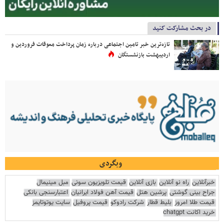
در بحث مشارکت کنید
تازه‌ترین خبر تامین اجتماعی درباره زمان پرداخت معوقات فروردین و
اردیبهشت بازنشستگان
وبگردی
خبرآنلاین
راه نو آنلاین
بازی آنلاین
قیمت تلویزیون سونی
مبل مینیمال
جراح بینی گوشتی
پرشین هتل
قیمت آهن فولاد ایرانیان
اعتبارسنجی بانکی
قیمت طلا امروز
بلیط قطار
شرکت رادوکو
قیمت پروفیل
سایت یوتوتایمز
خرید اکانت chatgpt