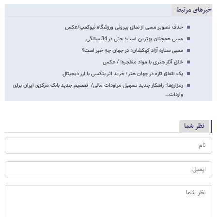
خبرهای مرتبط
حذف تصویر مسی از نمای بیرونی ورزشگاه نیوکمپ/عکس
مسی همچنان بهترین است؛ حتی در 34 سالگی
مسی ستاره آزاد کهکشان؛ در جهان چه خبر است؟
خلق آثار هنری با مواد منفجره! / عکس
یک اتفاق تازه در جهان هنر؛ خرید اثر بنکسی با ارز دیجیتال
رمزارزها؛ راهکار جدید تسهیل مراودات مالی/ تصمیم جدید بانک مرکزی ایران برای
واردات…
نظر شما