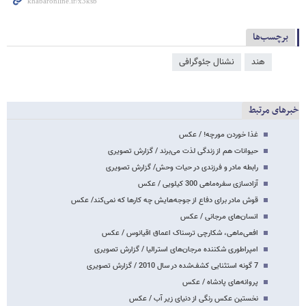
برچسب‌ها
هند
نشنال جئوگرافی
خبرهای مرتبط
غذا خوردن مورچه! / عکس
حیوانات هم از زندگی لذت می‌برند / گزارش تصویری
رابطه مادر و فرزندی در حیات وحش/ گزارش تصویری
آزادسازی سفره‌ماهی 300 کیلویی / عکس
قوش مادر برای دفاع از جوجه‌هایش چه کارها که نمی‌کند/ عکس
انسان‌های مرجانی / عکس
افعی‌ماهی، شکارچی ترسناک اعماق اقیانوس / عکس
امپراطوری شکننده مرجان‌های استرالیا / گزارش تصویری
7 گونه استثنایی کشف‌شده در سال 2010 / گزارش تصویری
پروانه‌های پادشاه / عکس
نخستین عکس رنگی از دنیای زیر آب / عکس