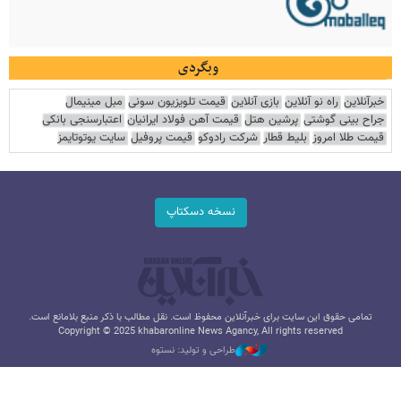
وبگردی
خبرآنلاین
راه نو آنلاین
بازی آنلاین
قیمت تلویزیون سونی
مبل مینیمال
جراح بینی گوشتی
پرشین هتل
قیمت آهن فولاد ایرانیان
اعتبارسنجی بانکی
قیمت طلا امروز
بلیط قطار
شرکت رادوکو
قیمت پروفیل
سایت یوتوتایمز
نسخه دسکتاپ
تمامی حقوق این سایت برای خبرآنلاین محفوظ است. نقل مطالب با ذکر منبع بلامانع است.
Copyright © 2025 khabaronline News Agancy, All rights reserved
طراحی و تولید: نستوه