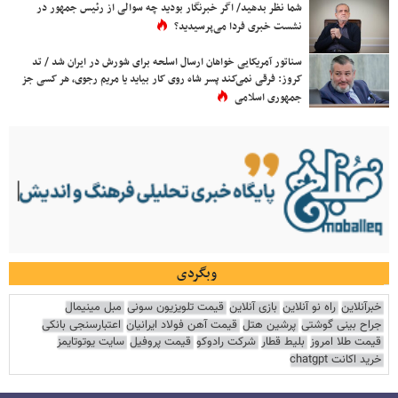
شما نظر بدهید/ اگر خبرنگار بودید چه سوالی از رئیس جمهور در
نشست خبری فردا می‌پرسیدید؟
سناتور آمریکایی خواهان ارسال اسلحه برای شورش در ایران شد / تد
کروز: فرقی نمی‌کند پسر شاه روی کار بیاید یا مریم رجوی، هر کسی جز
جمهوری اسلامی
وبگردی
خبرآنلاین
راه نو آنلاین
بازی آنلاین
قیمت تلویزیون سونی
مبل مینیمال
جراح بینی گوشتی
پرشین هتل
قیمت آهن فولاد ایرانیان
اعتبارسنجی بانکی
قیمت طلا امروز
بلیط قطار
شرکت رادوکو
قیمت پروفیل
سایت یوتوتایمز
خرید اکانت chatgpt