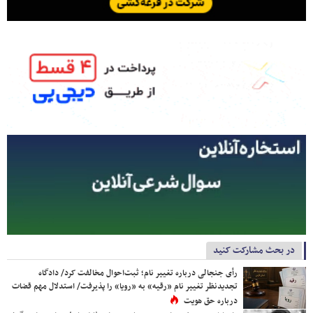
در بحث مشارکت کنید
رأی جنجالی درباره تغییر نام؛ ثبت‌احوال مخالفت کرد/ دادگاه
تجدیدنظر تغییر نام «رقیه» به «رویا» را پذیرفت/ استدلال مهم قضات
درباره حق هویت