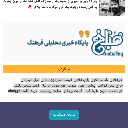
راز ۱۵ روز بی‌خبری از حمیدرضا رجب‌زاده فاش شد/ مداح جوان چگونه
به قتل رسید؟ روایت یک قرار مرگ با دختر بلاگر
وبگردی
خبرآنلاین
راه نو آنلاین
بازی آنلاین
قیمت تلویزیون سونی
مبل مینیمال
جراح بینی گوشتی
پرشین هتل
قیمت آهن فولاد ایرانیان
اعتبارسنجی بانکی
قیمت طلا امروز
بلیط قطار
قیمت پروفیل
سایت یوتوتایمز
خرید اکانت chatgpt
نسخه دسکتاپ