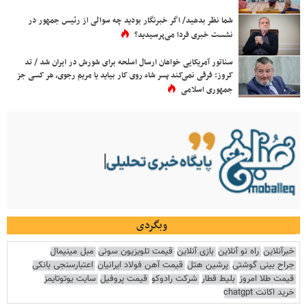
شما نظر بدهید/ اگر خبرنگار بودید چه سوالی از رئیس جمهور در
نشست خبری فردا می‌پرسیدید؟
سناتور آمریکایی خواهان ارسال اسلحه برای شورش در ایران شد / تد
کروز: فرقی نمی‌کند پسر شاه روی کار بیاید یا مریم رجوی، هر کسی جز
جمهوری اسلامی
وبگردی
خبرآنلاین
راه نو آنلاین
بازی آنلاین
قیمت تلویزیون سونی
مبل مینیمال
جراح بینی گوشتی
پرشین هتل
قیمت آهن فولاد ایرانیان
اعتبارسنجی بانکی
قیمت طلا امروز
بلیط قطار
شرکت رادوکو
قیمت پروفیل
سایت یوتوتایمز
خرید اکانت chatgpt