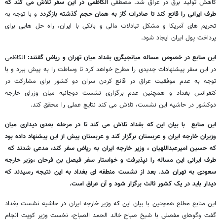
کاهش تولید برق در عراق شد. مصطفی
الکاظمی در این سفر تلاش می کند که
طرف ایرانی را قانع کند تا صادرات گاز به همان حجم گذشته بازگردد
و با توجه به
تحریم های آمریکا و مشکل تبادلات مالی و بانکی با ایران، راه حل هایی برای
پرداخت پول ایران ایجاد شود.
این منابع در خصوص مساله میانجیگری بغداد میان تهران و ریاض گفتند:
الکاظمی
در این سفر پیشنهادات جدیدی را مطرح خواهد کرد تا وساطت را به پیش ببرد و با
توجه به عدم موفقیت عراق در قانع کردن سران دو کشور برای مشارکت در
کنفرانس بغداد و همچنین عدم برگزاری نشست دوجانبه میان وزرای خارجه
دوکشور در حاشیه این نشست، تلاش می کند نتایج عملی را محقق کند.
این منابع با بیان این که بغداد تلاش می کند تا در مرحله بعدی دیداری میان
وزیران خارجه ایران و عربستان برگزار کند و عربستان پیش از این پیشنهاد داده بود
که حسین امیرعبداللهیان ، وزیر خارجه ایران به ریاض سفر کند، مدعی شدند که
طرف ایرانی این مساله را نپذیرفت و خواستار سفر فیصل بن فرحان ،وزیر خارجه
سعودی به تهران شد. بعد از نشست منطقه ای بغداد به این نتیجه رسیدند که
دیدار باید در یک کشور ثالث برگزار شود و آن عراق است.
این منابع مطلع همچنین با بیان این که وزیر خارجه ایران در حاشیه نشست بغداد
گفت وگوهای مفصلی با شیخ صباح خالد الحمد الصباح، نخست وزیر کویت انجام