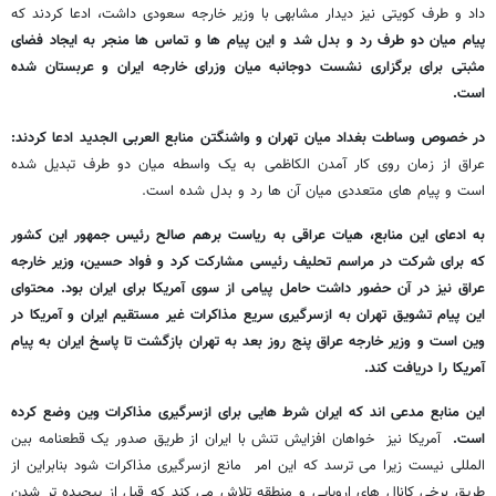
داد و طرف کویتی نیز دیدار مشابهی با وزیر خارجه سعودی داشت، ادعا کردند که
پیام میان دو طرف رد و بدل شد و این پیام ها و تماس ها منجر به ایجاد فضای
مثبتی برای برگزاری نشست دوجانبه میان وزرای خارجه ایران و عربستان شده
است.
در خصوص وساطت بغداد میان تهران و واشنگتن منابع العربی الجدید ادعا کردند:
عراق از زمان روی کار آمدن الکاظمی به یک واسطه میان دو طرف تبدیل شده
است و پیام های متعددی میان آن ها رد و بدل شده است.
به ادعای این منابع، هیات عراقی به ریاست برهم صالح رئیس جمهور این کشور
که برای شرکت در مراسم تحلیف رئیسی مشارکت کرد و فواد حسین، وزیر خارجه
عراق نیز در آن حضور داشت حامل پیامی از سوی آمریکا برای ایران بود. محتوای
این پیام تشویق تهران به ازسرگیری سریع مذاکرات غیر مستقیم ایران و آمریکا در
وین است و وزیر خارجه عراق پنج روز بعد به تهران بازگشت تا پاسخ ایران به پیام
آمریکا را دریافت کند.
این منابع مدعی اند که ایران شرط هایی برای ازسرگیری مذاکرات وین وضع کرده
است.
آمریکا نیز خواهان افزایش تنش با ایران از طریق صدور یک قطعنامه بین
المللی نیست زیرا می ترسد که این امر مانع ازسرگیری مذاکرات شود بنابراین از
طریق برخی کانال های اروپایی و منطقه تلاش می کند که قبل از پیچیده تر شدن