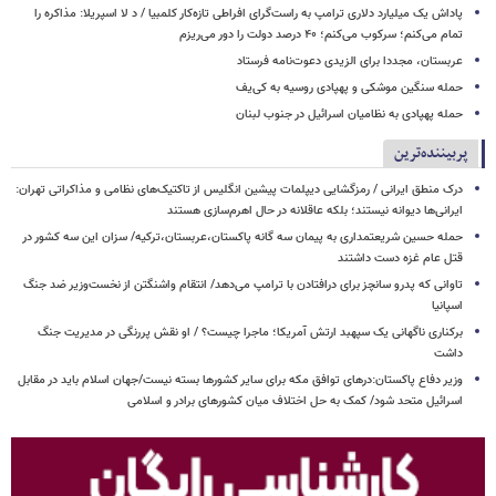
پاداش یک میلیارد دلاری ترامپ به راست‌گرای افراطی تازه‌کار کلمبیا / د لا اسپریلا: مذاکره را
تمام می‌کنم؛ سرکوب می‌کنم؛ ۴۰ درصد دولت را دور می‌ریزم
عربستان، مجددا برای الزیدی دعوت‌نامه فرستاد
حمله سنگین موشکی و پهپادی روسیه به کی‌یف
حمله پهپادی به نظامیان اسرائیل در جنوب لبنان
پربیننده‌ترین
درک منطق ایرانی / رمزگشایی دیپلمات پیشین انگلیس از تاکتیک‌های نظامی و مذاکراتی تهران:
ایرانی‌ها دیوانه نیستند؛ بلکه عاقلانه در حال اهرم‌سازی هستند
حمله حسین شریعتمداری به پیمان سه گانه پاکستان،عربستان،ترکیه/ سزان این سه کشور در
قتل عام غزه دست داشتند
تاوانی که پدرو سانچز برای درافتادن با ترامپ می‌دهد/ انتقام واشنگتن از نخست‌وزیر ضد جنگ
اسپانیا
برکناری ناگهانی یک سپهبد ارتش آمریکا؛ ماجرا چیست؟ / او نقش پررنگی در مدیریت جنگ
داشت
وزیر دفاع پاکستان:درهای توافق مکه برای سایر کشورها بسته نیست/جهان اسلام باید در مقابل
اسرائیل متحد شود/ کمک به حل اختلاف میان کشورهای برادر و اسلامی