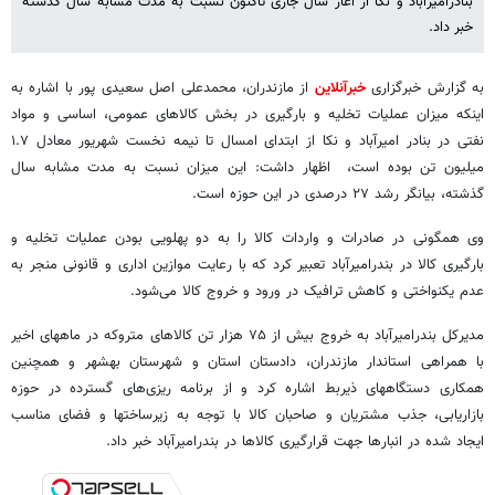
بنادرامیرآباد و نکا از آغاز سال جاری تاکنون نسبت به مدت مشابه سال گذشته
خبر داد.
به گزارش خبرگزاری
خبرآنلاین
از مازندران، محمدعلی اصل سعیدی پور با اشاره به
اینکه میزان عملیات تخلیه و بارگیری در بخش کالاهای عمومی، اساسی و مواد
نفتی در بنادر امیرآباد و نکا از ابتدای امسال تا نیمه نخست شهریور معادل ۱.۷
میلیون تن بوده است، ‌ اظهار داشت: این میزان نسبت به مدت مشابه سال
گذشته، بیانگر رشد ۲۷ درصدی در این حوزه است.
وی همگونی در صادرات و واردات کالا را به دو پهلویی بودن عملیات تخلیه و
بارگیری کالا در بندرامیرآباد تعبیر کرد که با رعایت موازین اداری و قانونی منجر به
عدم یکنواختی و کاهش ترافیک در ورود و خروج کالا می‌شود.
مدیرکل بندرامیرآباد به خروج بیش از ۷۵ هزار تن کالاهای متروکه در ماههای اخیر
با همراهی استاندار مازندران، دادستان استان و شهرستان بهشهر و همچنین
همکاری دستگاههای ذیربط اشاره کرد و از برنامه ریزی‌های گسترده در حوزه
بازاریابی، جذب مشتریان و صاحبان کالا با توجه به زیرساختها و فضای مناسب
ایجاد شده در انبارها جهت قرارگیری کالاها در بندرامیرآباد خبر داد.