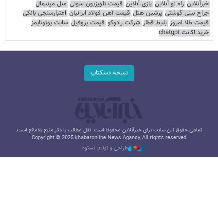
خبرآنلاین
راه نو آنلاین
بازی آنلاین
قیمت تلویزیون سونی
مبل مینیمال
جراح بینی گوشتی
پرشین هتل
قیمت آهن فولاد ایرانیان
اعتبارسنجی بانکی
قیمت طلا امروز
بلیط قطار
شرکت رادوکو
قیمت پروفیل
سایت یوتوتایمز
خرید اکانت chatgpt
نسخه دسکتاپ
تمامی حقوق این سایت برای خبرآنلاین محفوظ است. نقل مطالب با ذکر منبع بلامانع است.
Copyright © 2025 khabaronline News Agancy, All rights reserved
طراحی و تولید: نستوه