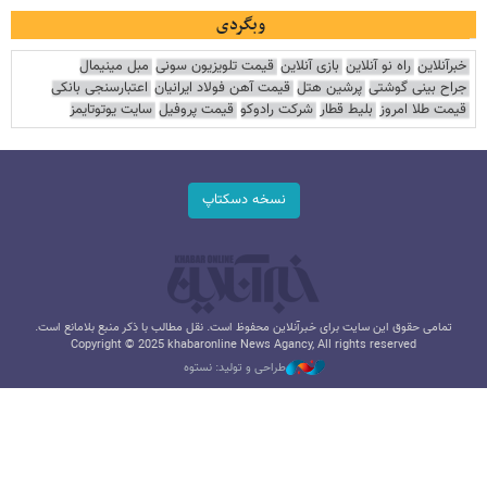
وبگردی
خبرآنلاین
راه نو آنلاین
بازی آنلاین
قیمت تلویزیون سونی
مبل مینیمال
جراح بینی گوشتی
پرشین هتل
قیمت آهن فولاد ایرانیان
اعتبارسنجی بانکی
قیمت طلا امروز
بلیط قطار
شرکت رادوکو
قیمت پروفیل
سایت یوتوتایمز
نسخه دسکتاپ
تمامی حقوق این سایت برای خبرآنلاین محفوظ است. نقل مطالب با ذکر منبع بلامانع است.
Copyright © 2025 khabaronline News Agancy, All rights reserved
طراحی و تولید: نستوه