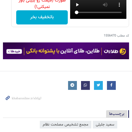
صورت (قیمت رو ببینی باور
نمیکنی!)
باتخفیف بخر
کد مطلب
1556470
برچسب‌ها
سعید جلیلی
مجمع تشخیص مصلحت نظام