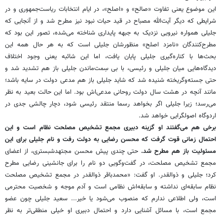
این موضوع یعنی تفاوت «صالح» و «اصلح»، در ایام انتخابات ریاست‌جمهوری و در
شرایطی که دیگر آیت‌الله مصباح در قید حیات نبود نیز مطرح شد و از آنجایی که
جلیلی همواره نیرویی نزدیک به جبهه پایداری شناخته می‌شده، تصور این بود که
مطرح‌کنندگان «نامزد اصلح» منظورشان جلیلی است که به هر حال همه این
بحث‌ها با کناره‌گیری جلیلی پایان یافت، اما این شائبه یعنی وجود اختلاف
دیدگاه‌هایی میان جلیلی و رئیسی، با بی سِمت‌ماندن جلیلی باز هم تشدید شد و
حتی جسته‌وگریخته شنیده شد که شاید جلیلی باز هم مدعی دولت در سایه باشد؛
مانند آنچه در هشت‌ سال دولت روحانی مدعی‌اش بود. اما این حالت بعید به نظر
می‌رسد؛ زیرا جلیلی اگر بخواهد رسما منتقد رئیسی شود، دچار چالشی جدی در
اردوگاه اصولگرایی خواهد شد.
برخی هم می‌گفتند او گزینه دبیری مجمع تشخیص مصلحت نظام است و این
احتمال زمانی قوت گرفت که محسن رضایی به دولت رفت و نام جلیلی برای این
مسئولیت باز هم مطرح شد.
حتی چندی پیش محسن مجتهدشبستری، از اعضای
مجمع تشخیص مصلحت، در گفت‌وگویی دو نام را برای جانشینی رضایی مطرح
کرد؛ جلیلی و ذوالقدر. او گفت: «محمدباقر ذوالقدر در مجمع تشخیص مصلحت
نظام سابقه‌ای نداشته و سابقه‌اش نظامی است و آدم موجه و شخصیت محترمی
است، ولی اطلاعی ندارم که منصوب می‌شود یا خیر... سعید جلیلی چون عضو
مجمع است، با مسائل آشنایی دارد و احتمال دبیری او خیلی منطقی‌تر به‌ نظر