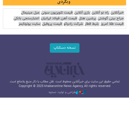
وبگردی
خبرآنلاین
راه نو آنلاین
بازی آنلاین
قیمت تلویزیون سونی
مبل مینیمال
جراح بینی گوشتی
پرشین هتل
قیمت آهن فولاد ایرانیان
اعتبارسنجی بانکی
قیمت طلا امروز
بلیط قطار
شرکت رادوکو
قیمت پروفیل
سایت یوتوتایمز
نسخه دسکتاپ
تمامی حقوق این سایت برای خبرآنلاین محفوظ است. نقل مطالب با ذکر منبع بلامانع است.
Copyright © 2025 khabaronline News Agancy, All rights reserved
طراحی و تولید: نستوه