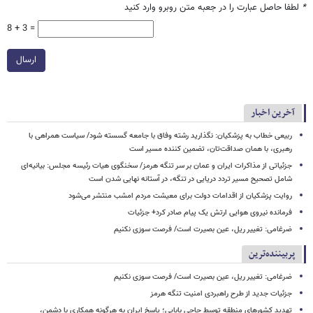
*
لطفا حاصل عبارت را در جعبه متن روبرو وارد کنید
8 + 3 =
ارسال
آخرین اخبار
ربیعی خطاب به پزشکیان: نگذارید رشته وفاق با جامعه گسسته شود/ سیاست همراهی با
رهبری، با همان صداقت‌تان، تضمین کننده مسیر است
جزئیاتی از مذاکرات ایران و عمان بر سر تنگه هرمز/ سخنگوی هیات رئیسه مجلس: بیانیه‌ای
شامل تصحیح مسیر تردد دریایی در تنگه، در آستانه نهایی شدن است
روایت پزشکیان از اقدامات دولت برای معیشت مردم امشب منتشر می‌شود
فرمانده نیروی هوایی ارتش یک پیام صادر کرد+ جزئیات
ضرغامی: تغییر ریل، عین بصیرت است/ فرصت سوزی نکنیم
پربیننده‌ترین
ضرغامی: تغییر ریل، عین بصیرت است/ فرصت سوزی نکنیم
جزئیات جدید از طرح راهبردی امنیت تنگه هرمز
تهدید کشورهای منطقه توسط حاجی بابایی؛ پاسخ ایران به هرگونه همکاری با دشمن،