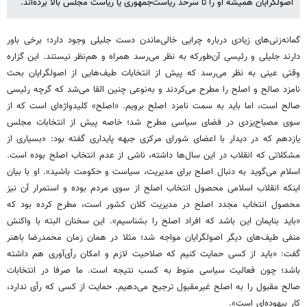
اصولگرایان همیشه او را تا سرحد ریاست‌جمهوری یا ریاست مجلس بالا برده‌اند.
گمانه‌زنی‌های زیادی درباره چرایی خالی‌ماندن دست جلیلی وجود دارد؛ برخی باور
دارند جلیلی و رئیسی آن‌طورکه به نظر می‌رسد همراه و هم‌نظر نیستند. این گزاره
وقتی عینی به نظر می‌رسد که پیش از انتخابات طیف‌هایی از اصولگرایان بحث
نامزد صالح و اصلح را مطرح می‌کردند و به‌نوعی چنین القا می‌شد که گرچه رئیسی
صالح است، اما باید به سمت نامزد اصلح برویم. «اصلح» کلیدواژه‌ای است که از
سوی مصباح‌یزدی در فضای سیاسی مطرح شد؛ خاصه پیش از انتخابات مجلس
یازدهم که در دیدار با اعضای شورای مرکزی جبهه پایداری گفته بود: «بسیاری از
مشکلاتی که انقلاب در این سال‌ها داشته، ناشی از عدم انتخاب اصلح بوده است.
اسلام می‌گوید به دنبال اصلح برای مدیریت، سیاست و حکومت باشید». او با بیان
اینکه انقلاب اسلامی محصول انتخاب اصلح از سوی مردم بوده و استمرار آن نیز
محصول انتخاب مجدد اصلح در مدیریت کلان کشور است، مطرح کرده بود که
«باید بنایمان این باشد که افراد اصلح را بشناسیم». این سخنان البته با واکنش
منفی طیف‌های دیگر اصولگرایان مواجه شد؛ مثلا در همان زمان محمدرضا باهنر
گفت: «باید از کسی حمایت کنیم که صلاحیت لازم و امکان رأی‌آوری هم داشته
باشد؛ چون فعالیت سیاسی منوط به کسب نتیجه است. ما صرفا در انتخابات
صالح مقبول را به اصلح غیرمقبول ترجیح می‌دهیم. حمایت از کسی که رأی ندارد،
کار بیهوده‌ای است».