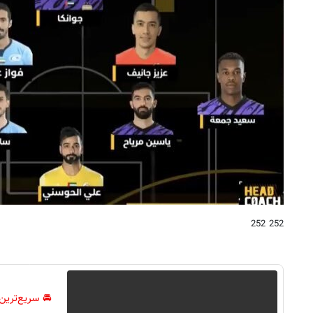
252 252
🚘 سریع‌ترین