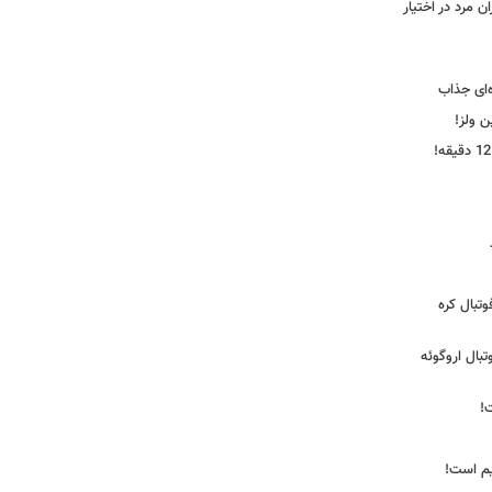
 مرد در اختیار
‌ای جذاب
ین ولز!
تبال کره
ی فوتبال اروگوئه
!
یم است!