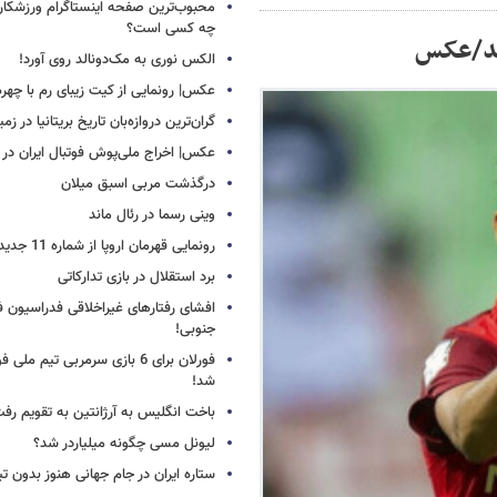
محبوب‌ترین صفحه اینستاگرام ورزشکاران
چه کسی است؟
 شد/عکس
الکس نوری به مک‌دونالد روی آورد!
عکس| رونمایی از کیت زیبای رم با چهره
گران‌ترین دروازه‌بان تاریخ بریتانیا در زم
عکس| اخراج ملی‌پوش فوتبال ایران در 12 دقیقه!
درگذشت مربی اسبق میلان
وینی رسما در رئال ماند
رونمایی قهرمان اروپا از شماره 11 جدید
برد استقلال در بازی تدارکاتی
افشای رفتارهای غیراخلاقی فدراسیون فو
جنوبی!
فورلان برای 6 بازی سرمربی تیم مل
شد!
باخت انگلیس به آرژانتین به تقویم رفت
لیونل مسی چگونه میلیاردر شد؟
ستاره ایران در جام جهانی هنوز بدون ت