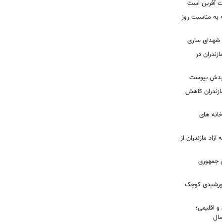
یت آفرین است
ه به مناسبت روز
ه شهدای ساری
زندران در
شهیدش پیوست
ازندران کاهش
ودخانه های
آزاد مازندران از
دی جمهوری
 خورشیدی کوچک
و اقلیمی؛