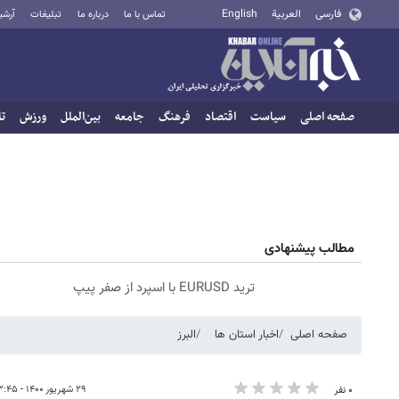
فارسی
العربية
English
تماس با ما
درباره ما
تبلیغات
آرشی
صفحه اصلی
سیاست
اقتصاد
فرهنگ
جامعه
بین‌الملل
ورزش
تا
مطالب پیشنهادی
ترید EURUSD با اسپرد از صفر پیپ
صفحه اصلی
اخبار استان ها
البرز
۲۹ شهریور ۱۴۰۰ - ۱۳:۴۵
۰ نفر