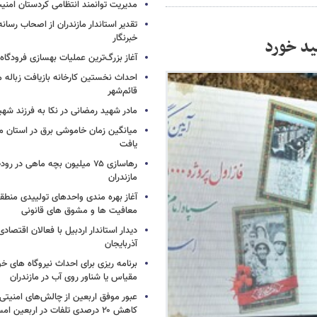
مدیریت توانمند انتظامی کردستان امن
تقدیر استاندار مازندران از اصحاب رسان
خبرنگار
ید خورد
آغاز بزرگ‌ترین عملیات بهسازی فرودگا
احداث نخستین کارخانه بازیافت زباله ما
قائم‌شهر
مادر شهید رمضانی در نکا به فرزند 
میانگین زمان خاموشی برق در استان م
یافت
رهاسازی ۷۵ میلیون بچه ماهی در ر
مازندران
آغاز بهره مندی واحدهای تولییدی منطقه 
معافیت ها و مشوق های قانونی
دیدار استاندار اردبیل با فعالان اقتصا
آذربایجان
برنامه ریزی برای احداث نیروگاه های
مقیاس یا شناور روی آب در مازندران
عبور موفق اربعین از چالش‌های امنیتی 
کاهش ۲۰ درصدی تلفات در اربعین امسال