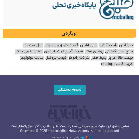
وبگردی
خبرآنلاین
راه نو آنلاین
بازی آنلاین
قیمت تلویزیون سونی
مبل مینیمال
جراح بینی گوشتی
پرشین هتل
قیمت آهن فولاد ایرانیان
اعتبارسنجی بانکی
قیمت طلا امروز
بلیط قطار
شرکت رادوکو
قیمت پروفیل
سایت یوتوتایمز
خرید اکانت chatgpt
نسخه دسکتاپ
تمامی حقوق این سایت برای خبرآنلاین محفوظ است. نقل مطالب با ذکر منبع بلامانع است.
Copyright © 2025 khabaronline News Agancy, All rights reserved
طراحی و تولید: نستوه