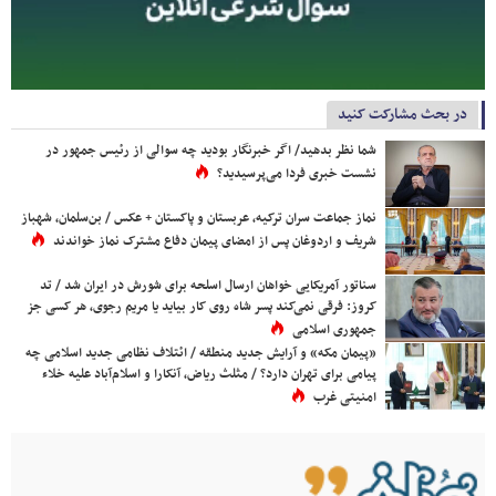
در بحث مشارکت کنید
شما نظر بدهید/ اگر خبرنگار بودید چه سوالی از رئیس جمهور در
نشست خبری فردا می‌پرسیدید؟
نماز جماعت سران ترکیه، عربستان و پاکستان + عکس / بن‌سلمان، شهباز
شریف و اردوغان پس از امضای پیمان دفاع مشترک نماز خواندند
سناتور آمریکایی خواهان ارسال اسلحه برای شورش در ایران شد / تد
کروز: فرقی نمی‌کند پسر شاه روی کار بیاید یا مریم رجوی، هر کسی جز
جمهوری اسلامی
«پیمان مکه» و آرایش جدید منطقه / ائتلاف نظامی جدید اسلامی چه
پیامی برای تهران دارد؟ / مثلث ریاض، آنکارا و اسلام‌آباد علیه خلاء
امنیتی غرب