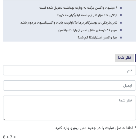
۶ میلیون واکسن برکت به وزارت بهداشت تحویل شده است
ابتلای ۱۲۰ هزار نفر از جامعه ایثارگران به کرونا
فایزربلژیکی دز بوسترکادر درمان؟/اولویت پایان واکسیناسیون دز دوم باشد
سهم ۸۰ درصدی هلال احمر از واردات واکسن
چرا واکسن آسترازنیکا کم شد؟
نظر شما
*
لطفا حاصل عبارت را در جعبه متن روبرو وارد کنید
8 + 7 =