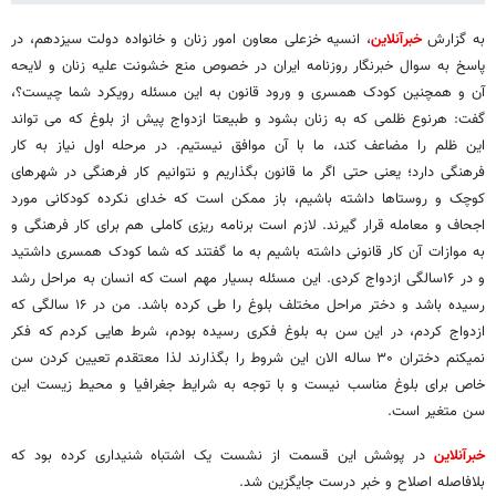
به گزارش
خبرآنلاین
، انسیه خزعلی معاون امور زنان و خانواده دولت سیزدهم، در
پاسخ به سوال خبرنگار روزنامه ایران در خصوص منع خشونت علیه زنان و لایحه
آن و همچنین کودک همسری و ورود قانون به این مسئله رویکرد شما چیست؟،
گفت: هرنوع ظلمی که به زنان بشود و طبیعتا ازدواج پیش از بلوغ که می تواند
این ظلم را مضاعف کند، ما با آن موافق نیستیم. در مرحله اول نیاز به کار
فرهنگی دارد؛ یعنی حتی اگر ما قانون بگذاریم و نتوانیم کار فرهنگی در شهرهای
کوچک و روستاها داشته باشیم، باز ممکن است که خدای نکرده کودکانی مورد
اجحاف و معامله قرار گیرند. لازم است برنامه ریزی کاملی هم برای کار فرهنگی و
به موازات آن کار قانونی داشته باشیم به ما گفتند که شما کودک همسری داشتید
و در ۱۶سالگی ازدواج کردی. این مسئله بسیار مهم است که انسان به مراحل رشد
رسیده باشد و دختر مراحل مختلف بلوغ را طی کرده باشد. من در ۱۶ سالگی که
ازدواج کردم، در این سن به بلوغ فکری رسیده بودم، شرط هایی کردم که فکر
نمیکنم دختران ۳۰ ساله الان این شروط را بگذارند لذا معتقدم تعیین کردن سن
خاص برای بلوغ مناسب نیست و با توجه به شرایط جغرافیا و محیط زیست این
سن متغیر است.
خبرآنلاین
در پوشش این قسمت از نشست یک اشتباه شنیداری کرده بود که
بلافاصله اصلاح و خبر درست جایگزین شد.