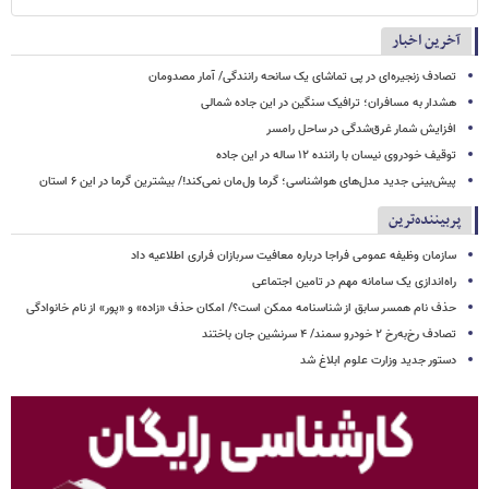
آخرین اخبار
تصادف زنجیره‌ای در پی تماشای یک سانحه رانندگی/ آمار مصدومان
هشدار به مسافران؛ ترافیک سنگین در این جاده شمالی
افزایش شمار غرق‌شدگی در ساحل رامسر
توقیف خودروی نیسان با راننده ۱۲ ساله در این جاده
پیش‌بینی جدید مدل‌های هواشناسی؛ گرما ول‌مان نمی‌کند!/ بیشترین گرما در این ۶ استان
پربیننده‌ترین
سازمان وظیفه عمومی فراجا درباره معافیت سربازان فراری اطلاعیه داد
راه‌اندازی یک سامانه مهم در تامین اجتماعی
حذف نام همسر سابق از شناسنامه ممکن است؟/ امکان حذف «زاده» و «پور» از نام خانوادگی
تصادف رخ‌به‌رخ ۲ خودرو سمند/ ۴ سرنشین جان باختند
دستور جدید وزارت علوم ابلاغ شد