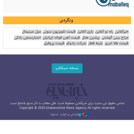
وبگردی
خبرآنلاین
راه نو آنلاین
بازی آنلاین
قیمت تلویزیون سونی
مبل مینیمال
جراح بینی گوشتی
پرشین هتل
قیمت آهن فولاد ایرانیان
اعتبارسنجی بانکی
قیمت طلا امروز
بلیط قطار
شرکت رادوکو
قیمت پروفیل
نسخه دسکتاپ
تمامی حقوق این سایت برای خبرآنلاین محفوظ است. نقل مطالب با ذکر منبع بلامانع است.
Copyright © 2025 khabaronline News Agancy, All rights reserved
طراحی و تولید: نستوه