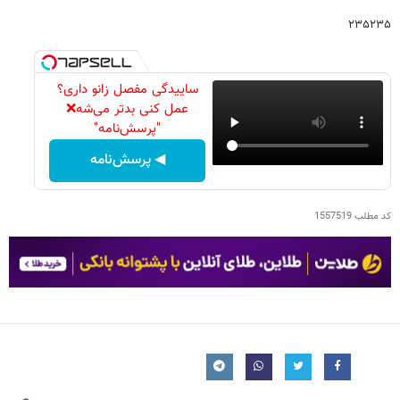
۲۳۵۲۳۵
ساییدگی مفصل زانو داری؟
عمل کنی بدتر می‌شه❌
"پرسش‌نامه"
◀ پرسش‌نامه
کد مطلب
1557519