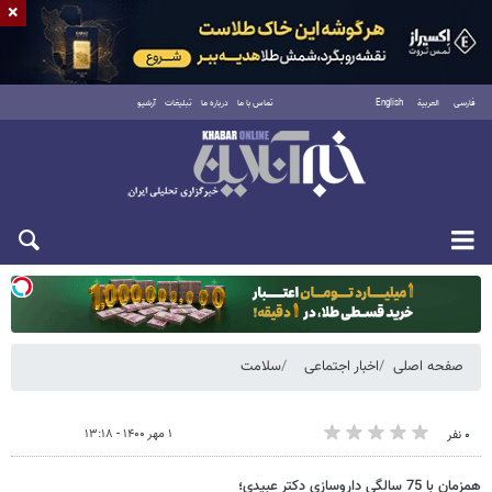
×
فارسی
العربية
English
تماس با ما
درباره ما
تبلیغات
آرشیو
دوشنبه ۱۹ مرداد ۱۴۰۵
صفحه اصلی
اخبار اجتماعی
سلامت
۱ مهر ۱۴۰۰ - ۱۳:۱۸
۰ نفر
همزمان با 75 سالگی داروسازی دکتر عبیدی؛