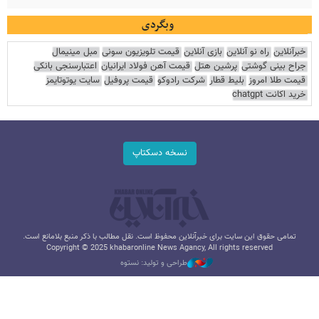
وبگردی
خبرآنلاین
راه نو آنلاین
بازی آنلاین
قیمت تلویزیون سونی
مبل مینیمال
جراح بینی گوشتی
پرشین هتل
قیمت آهن فولاد ایرانیان
اعتبارسنجی بانکی
قیمت طلا امروز
بلیط قطار
شرکت رادوکو
قیمت پروفیل
سایت یوتوتایمز
خرید اکانت chatgpt
نسخه دسکتاپ
تمامی حقوق این سایت برای خبرآنلاین محفوظ است. نقل مطالب با ذکر منبع بلامانع است.
Copyright © 2025 khabaronline News Agancy, All rights reserved
طراحی و تولید: نستوه