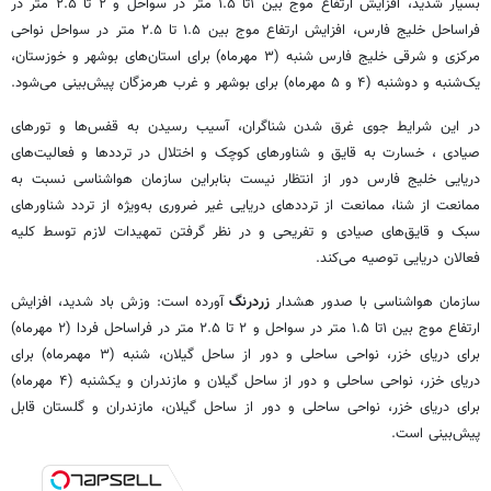
بسیار شدید، افزایش ارتفاع موج بین ۱تا ۱.۵ متر در سواحل و ۲ تا ۲.۵ متر در
فراساحل خلیج فارس، افزایش ارتفاع موج بین ۱.۵ تا ۲.۵ متر در سواحل نواحی
مرکزی و شرقی خلیج فارس شنبه (۳ مهرماه) برای استان‌های بوشهر و خوزستان،
یک‌شنبه و دوشنبه (۴ و ۵ مهرماه) برای بوشهر و غرب هرمزگان پیش‌بینی می‌شود.
در این شرایط جوی غرق شدن شناگران، آسیب رسیدن به قفس‌ها و تورهای
صیادی ، خسارت به قایق و شناورهای کوچک و اختلال در ترددها و فعالیت‌های
دریایی خلیج فارس دور از انتظار نیست بنابراین سازمان هواشناسی نسبت به
ممانعت از شنا، ممانعت از ترددهای دریایی غیر ضروری به‌ویژه از تردد شناورهای
سبک و قایق‌های صیادی و تفریحی و در نظر گرفتن تمهیدات لازم توسط کلیه
فعالان دریایی توصیه می‌کند.
سازمان هواشناسی با صدور هشدار
زردرنگ
آورده است: وزش باد شدید، افزایش
ارتفاع موج بین ۱تا ۱.۵ متر در سواحل و ۲ تا ۲.۵ متر در فراساحل فردا (۲ مهرماه)
برای دریای خزر، نواحی ساحلی و دور از ساحل گیلان، شنبه (۳ مهمرماه) برای
دریای خزر، نواحی ساحلی و دور از ساحل گیلان و مازندران و یکشنبه (۴ مهرماه)
برای دریای خزر، نواحی ساحلی و دور از ساحل گیلان، مازندران و گلستان قابل
پیش‌بینی است.