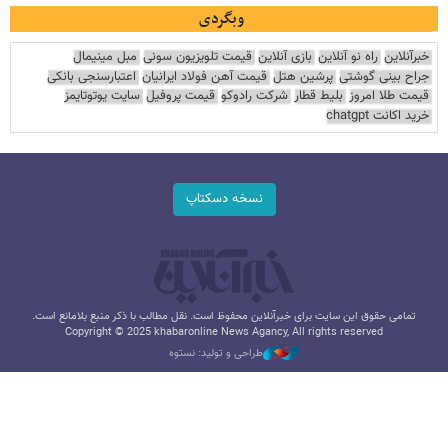
وبگردی
خبرآنلاین
راه نو آنلاین
بازی آنلاین
قیمت تلویزیون سونی
مبل مینیمال
جراح بینی گوشتی
پرشین هتل
قیمت آهن فولاد ایرانیان
اعتبارسنجی بانکی
قیمت طلا امروز
بلیط قطار
شرکت رادوکو
قیمت پروفیل
سایت یوتوتایمز
خرید اکانت chatgpt
نسخه دسکتاپ
تمامی حقوق این سایت برای خبرآنلاین محفوظ است. نقل مطالب با ذکر منبع بلامانع است.
Copyright © 2025 khabaronline News Agancy, All rights reserved
طراحی و تولید: نستوه