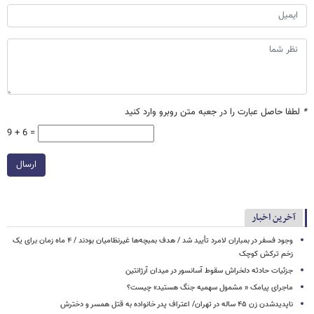
*
لطفا حاصل عبارت را در جعبه متن روبرو وارد کنید
9 + 6 =
ارسال
آخرین اخبار
وجود فسفر در بمباران لامرد تأیید شد / هدف بمبچه‌ها غیرنظامیان بودند / ۴ ماه زمان برای یک
زخم ترکش کوچک
جزئیات حادثه دلخراش سقوط آسانسور در میدان آرژانتین
ماجرای پیامک « مشمول سهمیه جنگ هستید» چیست؟
ناپدیدشدن زن ۴۵ ساله در تهران/ اعتراف پدر خانواده به قتل همسر و دخترش