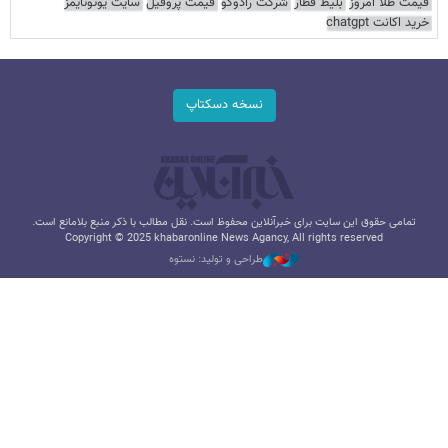
قیمت طلا امروز
بلیط قطار
شرکت رادوکو
قیمت پروفیل
سایت یوتوتایمز
خرید اکانت chatgpt
نسخه دسکتاپ
تمامی حقوق این سایت برای خبرآنلاین محفوظ است. نقل مطالب با ذکر منبع بلامانع است.
Copyright © 2025 khabaronline News Agancy, All rights reserved
طراحی و تولید: نستوه