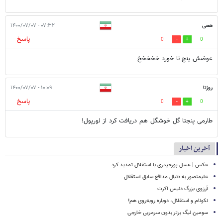
هعی
۰۷:۳۲ - ۱۴۰۰/۰۷/۰۷
پاسخ
0
0
عوضش پنج تا خورد خخخخخ
روزتا
۱۰:۰۹ - ۱۴۰۰/۰۷/۰۷
پاسخ
0
0
طارمی پنجتا گل خوشگل هم دریافت کرد از لورپول!
آخرین اخبار
عکس | عسل پورحیدری با استقلال تمدید کرد
علیمنصور به دنبال مدافع سابق استقلال
آرزوی بزرگ دنیس اکرت
نکونام و استقلال، دوباره روبه‌روی هم!
سومین لیگ برتر بدون سرمربی خارجی