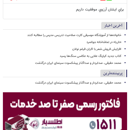
براي ايشان آرزوي موفقيت داريم
آخرین اخبار
خانواده‌ها از آموزشگاه موسیقی کارت صلاحیت تدریس مدرس را مطالبه کنند
«ناریا» در تماشاخانه جوانمرد
افزایش فروش شعر با اکران فیلم نولان
کتاب جدید کیارنگ علایی به عکاسی سنگ‌ها رسید
محمد حقیقی، صدابردار و صداگذار پیشکسوت سینمای ایران درگذشت
پربیننده‌ترین
محمد حقیقی، صدابردار و صداگذار پیشکسوت سینمای ایران درگذشت