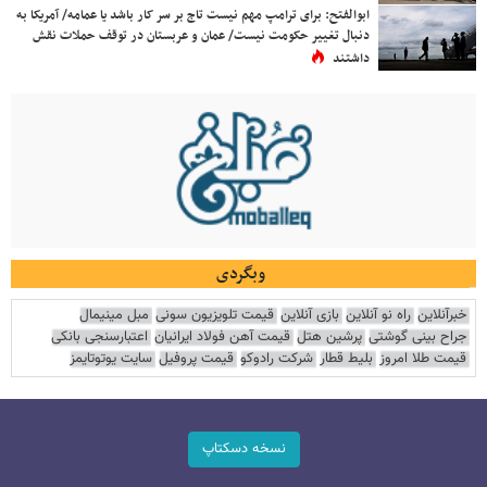
ابوالفتح: برای ترامپ مهم نیست تاج بر سر کار باشد یا عمامه/ آمریکا به
دنبال تغییر حکومت نیست/ عمان و عربستان در توقف حملات نقش
داشتند
وبگردی
خبرآنلاین
راه نو آنلاین
بازی آنلاین
قیمت تلویزیون سونی
مبل مینیمال
جراح بینی گوشتی
پرشین هتل
قیمت آهن فولاد ایرانیان
اعتبارسنجی بانکی
قیمت طلا امروز
بلیط قطار
شرکت رادوکو
قیمت پروفیل
سایت یوتوتایمز
نسخه دسکتاپ