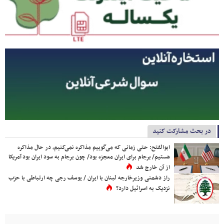
در بحث مشارکت کنید
ابوالفتح: حتی زمانی که می‌گوییم مذاکره نمی‌کنیم، در حال مذاکره
هستیم/ برجام برای ایران معجزه بود/ چون برجام به سود ایران بود آمریکا
از آن خارج شد
راز دشمنی وزیرخارجه لبنان با ایران / یوسف رجی چه ارتباطی با حزب
نزدیک به اسرائیل دارد؟