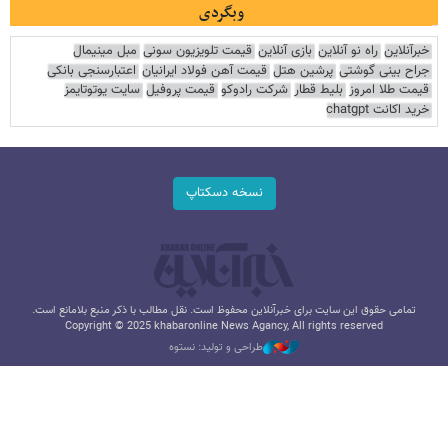
وبگردی
خبرآنلاین
راه نو آنلاین
بازی آنلاین
قیمت تلویزیون سونی
مبل مینیمال
جراح بینی گوشتی
پرشین هتل
قیمت آهن فولاد ایرانیان
اعتبارسنجی بانکی
قیمت طلا امروز
بلیط قطار
شرکت رادوکو
قیمت پروفیل
سایت یوتوتایمز
خرید اکانت chatgpt
نسخه دسکتاپ
تمامی حقوق این سایت برای خبرآنلاین محفوظ است. نقل مطالب با ذکر منبع بلامانع است.
Copyright © 2025 khabaronline News Agancy, All rights reserved
طراحی و تولید: نستوه