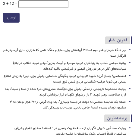
2 + 12 =
ارسال
آخرین اخبار
چرا تنگه هرمز اینقدر مهم است؟/ آبراهه‌ای برای صلح و جنگ؛ نامی که هزاران مایل آن‌سوتر هم
اثرگذار است
بیانیه مجلس خطاب به پزشکیان درباره سهمیه و قیمت بنزین/ رهبر شهید انقلاب در ابلاغ
سیاست‌های کلی بر هر دو روش قیمتی و غیرقیمتی تاکید کرده‌اند
اختصاصی/ پاسخ فرزند شهید لاریجانی درباره چگونگی شناسایی پدرش برای ترور/ به زودی اطلاع
رسانی می شود/ فرضیه شناسایی در روز قدس قوی نیست
روایت محمدرضا لاریجانی از تلاش پدرش برای بازگشت مجری‌های طرد شده از صدا و سیما/ بعد
از رد صلاحیت، رهبر شهید ۳ بار از شورای نگهبان ابراز نارضایتی کردند
حمله یک نماینده مجلس به دولت در جلسه وبیناری/ یک ورق قرص از ۲۰۰ هزار تومان به ۳
میلیون تومان رسیده است/ حاجی بابایی: دولت باید رسیدگی کند
پربیننده‌ترین
روایت سخنگوی شورای نگهبان از حمله به بیت رهبری در ۹ اسفند/ صدای انفجار و لرزش
ساختمان کاملاً احساس شد/ ساختمان را تخلیه نکردیم