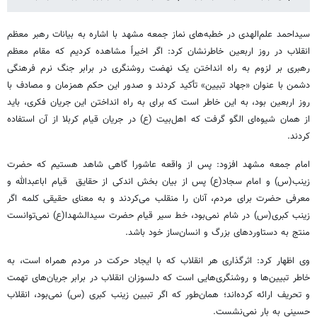
سیداحمد علم‌الهدی در خطبه‌های نماز جمعه مشهد با اشاره به بیانات رهبر معظم
انقلاب در روز اربعین خاطرنشان کرد: اگر اخیراً مشاهده کردیم که مقام معظم
رهبری بر لزوم به راه انداختن یک نهضت روشنگری در برابر جنگ نرم فرهنگی
دشمن با عنوان «جهاد تبیین» تأکید کردند و صدور این حکم همزمان و مصادف با
روز اربعین بود، به این خاطر است که برای به راه انداختن این جریان فکری، باید
از همان شیوه‌ای الگو گرفت که اهل‌بیت (ع) در جریان قیام کربلا از آن استفاده
کردند.
امام جمعه مشهد افزود: پس از واقعه عاشورا گاهی شاهد هستیم که حضرت
زینب(س) و امام سجاد(ع) پس از بیان بخش اندکی از حقایق قیام اباعبدالله و
معرفی حضرت برای مردم، آنان را منقلب می‌کردند و به معنای حقیقی کلمه اگر
زینب کبری(س) در شام نمی‌بود، خط سیر قیام حضرت سیدالشهدا(ع) نمی‌توانست
منتج به دستاوردهای بزرگ و انسان‌ساز خود باشد.
وی اظهار کرد: اثرگذاری هر انقلاب که با ایجاد حرکت در مردم همراه است، به
خاطر تبیین‌ها و روشنگری‌هایی است که دلسوزان انقلاب در برابر جریان‌های تهمت
و تحریف ارائه کرده‌اند؛ همان‌طور که اگر تبیین زینب کبری (س) نمی‌بود، انقلاب
حسینی به بار نمی‌نشست.