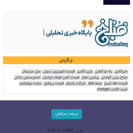
وبگردی
خبرآنلاین
راه نو آنلاین
بازی آنلاین
قیمت تلویزیون سونی
مبل مینیمال
جراح بینی گوشتی
پرشین هتل
قیمت آهن فولاد ایرانیان
اعتبارسنجی بانکی
قیمت طلا امروز
بلیط قطار
شرکت رادوکو
قیمت پروفیل
سایت یوتوتایمز
خرید اکانت chatgpt
نسخه دسکتاپ