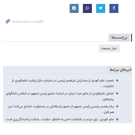
برچسب‌ها
نماز جمعه
خبرهای مرتبط
تمجید علم الهدی از سخنرانی ابراهیم رئیسی در سازمان ملل/روایت علم‌الهدی از
خاطرات…
تجلیل علم‌الهدی از مانور عزت ایران در لبنان/ حضور رئیس جمهور در اجلاس شانگهای
پیام‌های…
برادر همسر رئیسی:رئیس جمهور از حضور نزدیکانش در مسئولیت امتناع می‌کند/ من
هم قرار…
علم الهدی : رای مردم در انتخابات اخیر به اخلاق، حکمت، عدالت و فسادگریزی است