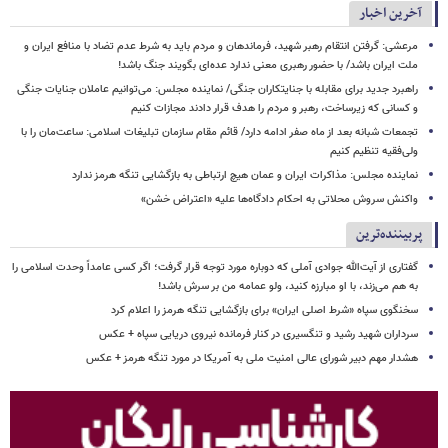
آخرین اخبار
مرعشی: گرفتن انتقام رهبر شهید، فرماندهان و مردم باید به شرط عدم تضاد با منافع ایران و
ملت ایران باشد/ با حضور رهبری معنی ندارد عده‌ای بگویند جنگ باشد!
راهبرد جدید برای مقابله با جنایتکاران جنگی/ نماینده مجلس: می‌توانیم عاملان جنایات جنگی
و کسانی که زیرساخت‌، رهبر و مردم را هدف قرار دادند مجازات کنیم
تجمعات شبانه بعد از ماه صفر ادامه دارد/ قائم مقام سازمان تبلیغات اسلامی: ساعت‌مان را با
ولی‌فقیه تنظیم‌ کنیم
نماینده مجلس: مذاکرات ایران و عمان هیچ ارتباطی به بازگشایی تنگه هرمز ندارد
واکنش سروش محلاتی به احکام دادگاه‌ها علیه «اعتراض خشن»
پربیننده‌ترین
گفتاری از آیت‌الله جوادی آملی که دوباره مورد توجه قرار گرفت؛ اگر کسی عامداً وحدت اسلامی را
به هم می‌زند، با او مبارزه کنید، ولو عمامه من بر سرش باشد!
سخنگوی سپاه «شرط اصلی ایران» برای بازگشایی تنگه هرمز را اعلام کرد
سرداران شهید رشید و تنگسیری در کنار فرمانده نیروی دریایی سپاه + عکس
هشدار مهم دبیر شورای عالی امنیت ملی به آمریکا در مورد تنگه هرمز + عکس