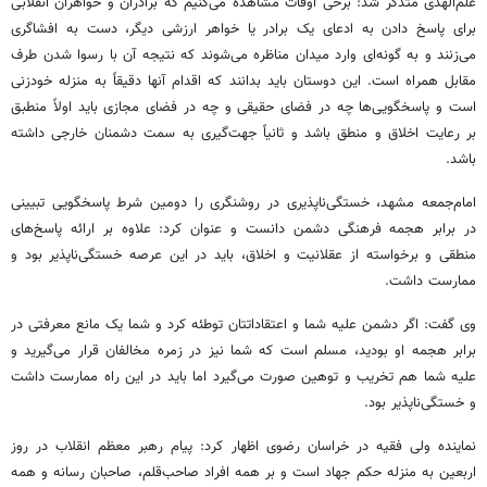
علم‌الهدی متذکر شد: برخی اوقات مشاهده می‌کنیم که برادران و خواهران انقلابی
برای پاسخ دادن به ادعای یک برادر یا خواهر ارزشی دیگر، دست به افشاگری
می‌زنند و به گونه‌ای وارد میدان مناظره می‌شوند که نتیجه آن با رسوا شدن طرف
مقابل همراه است. این دوستان باید بدانند که اقدام آنها دقیقاً به منزله خودزنی
است و پاسخگویی‌ها چه در فضای حقیقی و چه در فضای مجازی باید اولاً منطبق
بر رعایت اخلاق و منطق باشد و ثانیاً جهت‌گیری به سمت دشمنان خارجی داشته
باشد.
امام‌جمعه مشهد، خستگی‌ناپذیری در روشنگری را دومین شرط پاسخگویی تبیینی
در برابر هجمه فرهنگی دشمن دانست و عنوان کرد: علاوه بر ارائه پاسخ‌های
منطقی و برخواسته از عقلانیت و اخلاق، باید در این عرصه خستگی‌ناپذیر بود و
ممارست داشت.
وی گفت: اگر دشمن علیه شما و اعتقاداتتان توطئه کرد و شما یک مانع معرفتی در
برابر هجمه او بودید، مسلم است که شما نیز در زمره مخالفان قرار می‌گیرید و
علیه شما هم تخریب و توهین صورت می‌گیرد اما باید در این راه ممارست داشت
و خستگی‌ناپذیر بود.
نماینده ولی فقیه در خراسان رضوی اظهار کرد: پیام رهبر معظم انقلاب در روز
اربعین به منزله حکم جهاد است و بر همه افراد صاحب‌قلم، صاحبان رسانه و همه