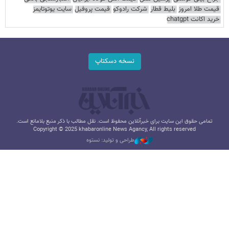
قیمت طلا امروز
بلیط قطار
شرکت رادوکو
قیمت پروفیل
سایت یوتوتایمز
خرید اکانت chatgpt
نسخه دسکتاپ
تمامی حقوق این سایت برای خبرآنلاین محفوظ است. نقل مطالب با ذکر منبع بلامانع است.
Copyright © 2025 khabaronline News Agancy, All rights reserved
طراحی و تولید: نستوه