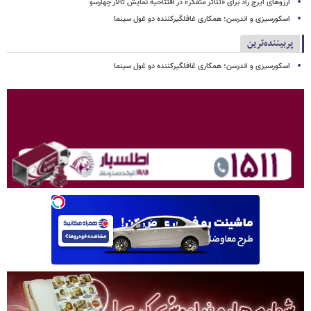
آرزوهای ایرج راد برای «تئاتر متفکر» در افتتاحیه نمایش تالار چهارسو
اسکورسیزی و اندرسن؛ همکاری غافلگیرکننده دو غول سینما
پربیننده‌ترین
اسکورسیزی و اندرسن؛ همکاری غافلگیرکننده دو غول سینما