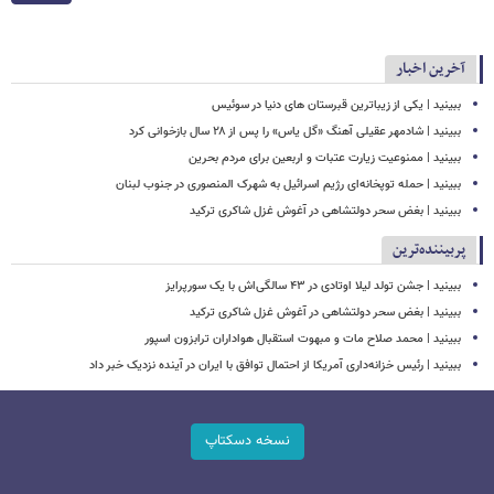
آخرین اخبار
ببینید | یکی از زیباترین قبرستان های دنیا در سوئیس
ببینید | شادمهر عقیلی آهنگ «گل یاس» را پس از ۲۸ سال بازخوانی کرد
ببینید | ممنوعیت زیارت عتبات و اربعین برای مردم بحرین
ببینید | حمله توپخانه‌ای رژیم اسرائیل به شهرک المنصوری در جنوب لبنان
ببینید | بغض سحر دولتشاهی در آغوش غزل شاکری ترکید
پربیننده‌ترین
ببینید | جشن تولد لیلا اوتادی در ۴۳ سالگی‌اش با یک سورپرایز
ببینید | بغض سحر دولتشاهی در آغوش غزل شاکری ترکید
ببینید | محمد صلاح مات و مبهوت استقبال هواداران ترابزون اسپور
ببینید | رئیس خزانه‌داری آمریکا از احتمال توافق با ایران در آینده نزدیک خبر داد
نسخه دسکتاپ