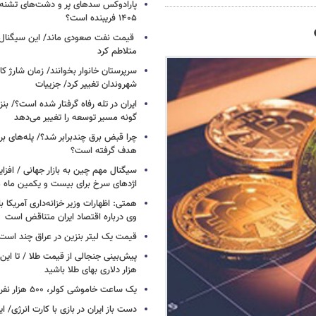
پارادوکس سدهای پر و دشت‌های تشنه/ چ
۱۴۰۵ فریبنده است؟
قیمت نفت صعودی ماند/ این سیگنال‌ها 
متلاطم کرد
سرپرستان خانوار بخوانند/ زمان شارژ کا
شهروندان تغییر کرد/ جزییات
ایران در تله رفاه گرفتار شده است؟/ بنز
گونه مسیر توسعه را تغییر می‌دهد
چرا قبض برق چندبرابر شد؟/ پله‌های بر
هدف گرفته است؟
سیگنال‌ مهم چین به بازار جهانی / افزا
اژدهای سرخ برای بیست و یکمین ماه م
همتی: اظهارات وزیر خزانه‌داری آمریکا ب
وی درباره اقتصاد ایران متناقض است
قیمت یک لیتر بنزین در عراق چند است
پیش‌بینی جنجالی از قیمت طلا / تا این 
هزار دلاری بهای طلا باشید
یک ساعت خاموشی کولر، ۵۰۰ هزار نفر را سیراب می‌کند
دست باز ایران در بازی با کارت انرژی/ ا