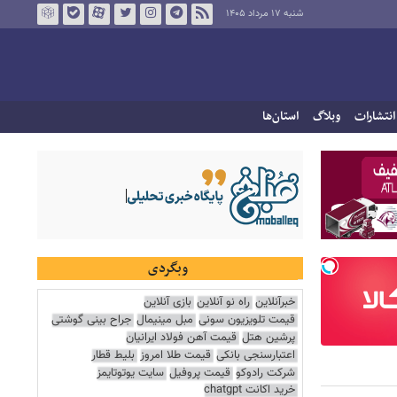
شنبه ۱۷ مرداد ۱۴۰۵
انتشارات
وبلاگ
استان‌ها
وبگردی
خبرآنلاین
راه نو آنلاین
بازی آنلاین
قیمت تلویزیون سونی
مبل مینیمال
جراح بینی گوشتی
پرشین هتل
قیمت آهن فولاد ایرانیان
اعتبارسنجی بانکی
قیمت طلا امروز
بلیط قطار
شرکت رادوکو
قیمت پروفیل
سایت یوتوتایمز
خرید اکانت chatgpt