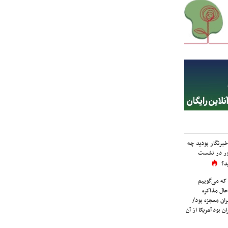
برنگار بودید چه
ور در نشست
د؟
که می‌گوییم
حال مذاکره
ران معجزه بود/
ن بود آمریکا از آن