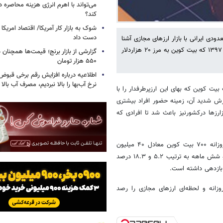
می‌تواند با اهرم انرژی‌ هزینه محاصره د
کند؟
دست داد
ال‌های ابتدایی دهه ۹۰ شمسی، تعداد معدودی ایرانی با بازار ارزهای مجازی آشنا
بودند، رشد شتابان قیمت رمزارزها و بازدهی خیره کننده آنها بخصوص ازسال ۱۳۹۷ که بیت کوین به مرز ۲۰ هزاردلار
۵۵۰ هزار تومان
اطلاعیه درباره افزایش رقم برخی قبوض 
نرخ آب‌بها را بالا نبردیم، مصرف آب بال
یمت بیت کوین که بهای این ارزپرطرفدار را با
 ریزش شدید آن، زمینه حضور افراد بیشتری
ارزها درکشورنیز باعث شد تا افرادی که
به‌طوری که کمیسیون اقتصادی مجلس درگزارش اخیرخود ازخرید و فروش روزانه ۷۰۰ بیت کوین معادل ۴۰ میلیون
دلار در بازار غیررسمی ایران خبرداد. گفتنی است، قیمت بیت‌کوین دربازه یک و شش ماهه به ترتیب ۵.۲ و ۱۸.۳ درصد
زانه و لحظه‌ای ارزهای مجازی را رصد