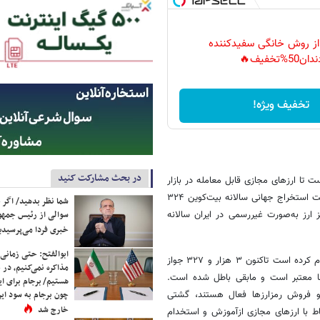
 از روش خانگی سفیدکننده
دان50%تخفیف🔥
تخفیف ویژه!
در بحث مشارکت کنید
تا ارزهای مجازی قابل معامله در بازار
غیررسمی ایران افزایش قابل توجهی پیدا کند. بر اساس گزارش‌های وزارت صمت استخراج جهانی سالانه بیت‌کوین ۳۲۴
شما نظر بدهید/ اگر خ
ین رمز ارز به‌صورت غیررسمی در ایران سالانه
سوالی از رئیس جمه
خبری فردا می‌پرسیدی
ابوالفتح: حتی زمانی 
بر اساس آمار و اطلاعاتی که وزارت صنعت، معدن و تجارت خرداد امسال اعلام کرده است تاکنون ۳ هزار و ۳۲۷ جواز
مذاکره نمی‌کنیم، در 
رمز ارز صادر شده که ۲ هزار و۴۷۷ مورد از آنها معتبر است و مابقی باطل شده است.
هستیم/ برجام برای ای
 و فروش رمزارزها فعال هستند، گشتی
چون برجام به سود ایرا
خارج شد
اط با ارزهای مجازی ازآموزش و استخدام