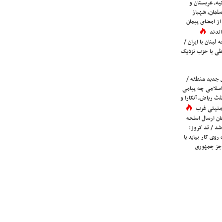
یه، عربستان و
لمان، شهباز
ز امضای پیمان
ندند
لبنان با ایران /
ی با حزب نزدیک
 جدید منطقه /
اسلامی چه پیامی
لث ریاض، آنکارا و
 امنیتی غرب
ان ارسال اسلحه
شد / تد کروز:
روی کار بیاید یا
جز جمهوری