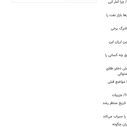
را آمار آبی
بازار نفت را
لابرگ برخی
ین ارزان این
ق چه کسانی را
یش ذخایر طلای
توالی
ا مواضع قبلی
؟/ جزییات
تاریخ منتظر رشد
یران چگونه