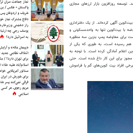
نماز جماعت سران ترک
. توسعه روزافزون بازار ارزهای مجازی
پاکستان + عکس / بن‌س
شریف و اردوغان پس ا
دفاع مشترک نماز خوا
کوین آگهی کرده‌اند. از یک دفتراداری
راز دشمنی وزیرخارجه 
۱۹ میلیارد تومانی. البته معاوضه با بیت‌کوین تنها به واحدمسکونی و
یوسف رجی چه ارتباط
ست برای معاوضه پمپ بنزین سه منظوره
به اسرائیل دارد؟
ا هم رسیده است، به طوری که یکی از
«پیمان مکه» و آرایش
ن اعلام آمادگی کرده است. با توجه به
ائتلاف نظامی جدید 
با مجوز برای این کار داغ شده است. حتی
برای تهران دارد؟ / مث
اسلام‌آباد علیه خلاء
 برخی افراد بیت کوین‌های گم یا فراموش
سناتور آمریکایی خواه
برای شورش در ایران 
فرقی نمی‌کند پسر شاه 
مریم رجوی، هر کسی 
اسلامی