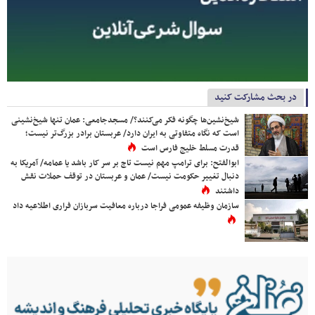
در بحث مشارکت کنید
شیخ‌نشین‌ها چگونه فکر می‌کنند؟/ مسجدجامعی: عمان تنها شیخ‌نشینی
است که نگاه متفاوتی به ایران دارد/ عربستان برادر بزرگ‌تر نیست؛
قدرت مسلط خلیج فارس است
ابوالفتح: برای ترامپ مهم نیست تاج بر سر کار باشد یا عمامه/ آمریکا به
دنبال تغییر حکومت نیست/ عمان و عربستان در توقف حملات نقش
داشتند
سازمان وظیفه عمومی فراجا درباره معافیت سربازان فراری اطلاعیه داد