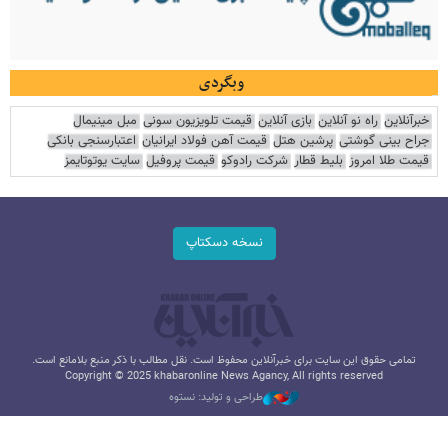
وبگردی
خبرآنلاین
راه نو آنلاین
بازی آنلاین
قیمت تلویزیون سونی
مبل مینیمال
جراح بینی گوشتی
پرشین هتل
قیمت آهن فولاد ایرانیان
اعتبارسنجی بانکی
قیمت طلا امروز
بلیط قطار
شرکت رادوکو
قیمت پروفیل
سایت یوتوتایمز
نسخه دسکتاپ
تمامی حقوق این سایت برای خبرآنلاین محفوظ است. نقل مطالب با ذکر منبع بلامانع است.
Copyright © 2025 khabaronline News Agancy, All rights reserved
طراحی و تولید: نستوه