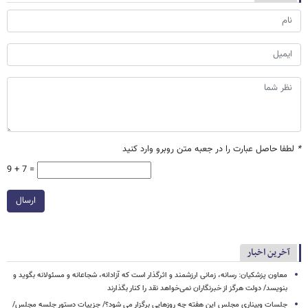
*
لطفا حاصل عبارت را در جعبه متن روبرو وارد کنید
9 + 7 =
ارسال
آخرین اخبار
معاون پزشکیان: رسانه، زمانی ارزشمند و اثرگذار است که آزادانه، شجاعانه و مسئولانه بگوید و
بنویسد/ دولت هرگز از خبرنگاران نمی‌خواهد نقد را کنار بگذارند
جلسات وبیناری مجلس این هفته چه روزهایی برگزار می شود؟/ جزییات دستور جلسه مجلس/