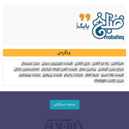
وبگردی
خبرآنلاین
راه نو آنلاین
بازی آنلاین
قیمت تلویزیون سونی
مبل مینیمال
جراح بینی گوشتی
پرشین هتل
قیمت آهن فولاد ایرانیان
اعتبارسنجی بانکی
قیمت طلا امروز
بلیط قطار
شرکت رادوکو
قیمت پروفیل
سایت یوتوتایمز
خرید اکانت chatgpt
نسخه دسکتاپ