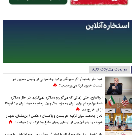
در بحث مشارکت کنید
شما نظر بدهید/ اگر خبرنگار بودید چه سوالی از رئیس جمهور در
نشست خبری فردا می‌پرسیدید؟
ابوالفتح: حتی زمانی که می‌گوییم مذاکره نمی‌کنیم، در حال مذاکره
هستیم/ برجام برای ایران معجزه بود/ چون برجام به سود ایران بود آمریکا
از آن خارج شد
نماز جماعت سران ترکیه، عربستان و پاکستان + عکس / بن‌سلمان، شهباز
شریف و اردوغان پس از امضای پیمان دفاع مشترک نماز خواندند
راز دشمنی وزیرخارجه لبنان با ایران / یوسف رجی چه ارتباطی با حزب