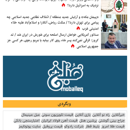
نزدیک به اسرائیل دارد؟
«پیمان مکه» و آرایش جدید منطقه / ائتلاف نظامی جدید اسلامی چه
پیامی برای تهران دارد؟ / مثلث ریاض، آنکارا و اسلام‌آباد علیه خلاء
امنیتی غرب
سناتور آمریکایی خواهان ارسال اسلحه برای شورش در ایران شد / تد
کروز: فرقی نمی‌کند پسر شاه روی کار بیاید یا مریم رجوی، هر کسی جز
جمهوری اسلامی
وبگردی
خبرآنلاین
راه نو آنلاین
بازی آنلاین
قیمت تلویزیون سونی
مبل مینیمال
جراح بینی گوشتی
پرشین هتل
قیمت آهن فولاد ایرانیان
اعتبارسنجی بانکی
قیمت طلا امروز
بلیط قطار
شرکت رادوکو
قیمت پروفیل
سایت یوتوتایمز