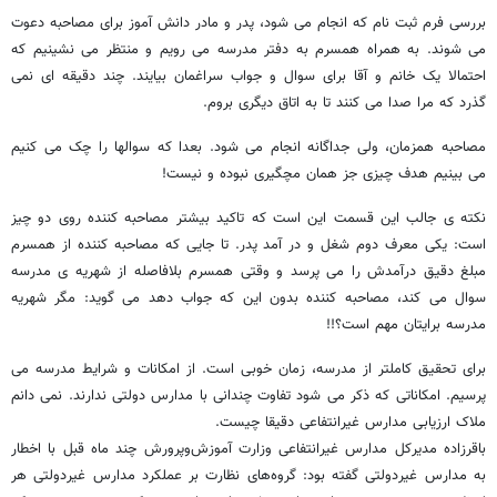
بررسی فرم ثبت نام که انجام می شود، پدر و مادر دانش آموز برای مصاحبه دعوت
می شوند. به همراه همسرم به دفتر مدرسه می رویم و منتظر می نشینیم که
احتمالا یک خانم و آقا برای سوال و جواب سراغمان بیایند. چند دقیقه ای نمی
گذرد که مرا صدا می کنند تا به اتاق دیگری بروم.
مصاحبه همزمان، ولی جداگانه انجام می شود. بعدا که سوالها را چک می کنیم
می بینیم هدف چیزی جز همان مچگیری نبوده و نیست!
نکته ی جالب این قسمت این است که تاکید بیشتر مصاحبه کننده روی دو چیز
است: یکی معرف دوم شغل و در آمد پدر. تا جایی که مصاحبه کننده از همسرم
مبلغ دقیق درآمدش را می پرسد و وقتی همسرم بلافاصله از شهریه ی مدرسه
سوال می کند، مصاحبه کننده بدون این که جواب دهد می گوید: مگر شهریه
مدرسه برایتان مهم است؟!!
برای تحقیق کاملتر از مدرسه، زمان خوبی است. از امکانات و شرایط مدرسه می
پرسیم. امکاناتی که ذکر می شود تفاوت چندانی با مدارس دولتی ندارند. نمی دانم
ملاک ارزیابی مدارس غیرانتفاعی دقیقا چیست.
باقرزاده مدیرکل مدارس غیرانتفاعی وزارت آموزش‌وپرورش چند ماه قبل با اخطار
به مدارس غیردولتی گفته بود: گروه‌های نظارت بر عملکرد مدارس غیردولتی هر