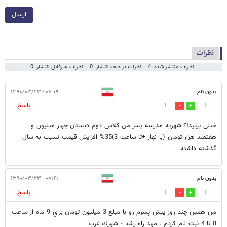
ارسال
نظرات
نظرات منتشر شده: 4
نظرات در صف انتشار: 0
نظرات غیرقابل انتشار: 0
بدون نام
۰۸:۰۹ - ۱۳۹۰/۰۳/۲۳
پاسخ
1
1
خیلی پرتید!؟ شهریه مدرسه پسر من کلاس دوم دبستان چهار میلیون و
هفتصد هزار تومان (با نهار +تا ساعت 3)35% افزایش قیمت نسبت به سال
گذشته داشته
بدون نام
۰۸:۴۱ - ۱۳۹۰/۰۳/۲۳
پاسخ
1
1
من همين چند روز پيش پسرم رو با مبلغ 3 ميليون تومان براي 9 ماه از ساعت
8 تا 4 ثبت نام كردم . مهد راه رشد - شهرك غرب