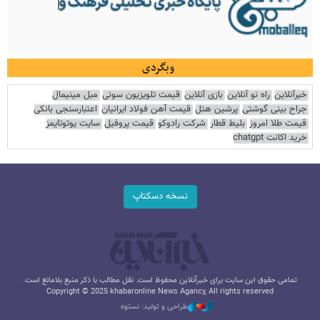
وبگردی
خبرآنلاین
راه نو آنلاین
بازی آنلاین
قیمت تلویزیون سونی
مبل مینیمال
جراح بینی گوشتی
پرشین هتل
قیمت آهن فولاد ایرانیان
اعتبارسنجی بانکی
قیمت طلا امروز
بلیط قطار
شرکت رادوکو
قیمت پروفیل
سایت یوتوتایمز
خرید اکانت chatgpt
نسخه دسکتاپ
تمامی حقوق این سایت برای خبرآنلاین محفوظ است. نقل مطالب با ذکر منبع بلامانع است.
Copyright © 2025 khabaronline News Agancy, All rights reserved
طراحی و تولید: نستوه