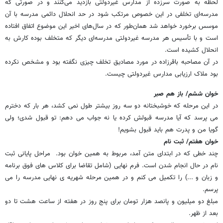
لحظه به صورت سرزده از مدارس غیردولتی بازدید می‌کنند و در صورتی که
مدرسه‌ای تخلفی در این خصوص مرتکب شود در حد انحلال دائمی مدرسه با آن
موسس برخورد خواهد شد همان‌طور که در سال‌های اخیر این موضوع اتفاق افتاده
است و با تأسیس هر مدرسه‌ غیردولتی مدرسه‌ای دیگر که متخلف بوده کارش به
انحلال کشیده است.
در آن مصاحبه باقرزاده در مورد مصادیق تخلف چیزی نگفته بود و مشخص نکرده
بود ملاک ارزیابی مدارس غیردولتی چیست.
خوان ششم/ باز هم صبر
در این مرحله که خوشبختانه دو سه روز بیشتر طول نمی کشد، هر بار که دخترم
می پرسد که آیا مدرسه قبولش کرده یا نه جواب می دهم: تو قبول شدی؛ ولی
گویا من و پدرت هم باید قبول بشویم!
خوان هفتم/ ثبت نام
چند خطی که در ابتدای متن آمد، مربوط به همین خوان بود. مراحل پایانی ثبت
نام در حال انجام شدن است. فرم نهایی (شامل تقاضا برای کلاس های فوق برنامه
و زبان و ...) را تکمیل می کنم و در همین مرحله شهریه ی نهایی مدرسه را می
پرسم.
مبلغ دو میلیون و پانصد هزار تومان برای پنج روز در هفته از ساعت هشت تا دو
بعد از ظهر.