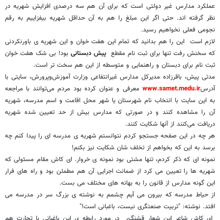
عملکرد مدارس غیر دولتی است که برای آن هم سه درصدی افزایش شهریه در
نظر گرفته اند. حتی اگر این مبلغ را هم به آن حداقل شهریه بیفزاییم به رقم
نجومی فعلی نخواهیم رسید.
لازم است این را هم بدانید که تمام این هفت خوان و این شهریه ی باورنکردنی
که سخنش رفت تنها برای ثبت نام مقطع
پیش دبستانی
بود! بی شک هفت خوان
ثبت نام برای دبستان و راهنمایی و متوسطه از این هم سخت تر است.
مدتی پیش، باقرزاده مدیرکل مدارس غیرانتفاعی وزارت آموزش‌وپرورش، سایتی با
آدرس
www.samet.medu.ir
معرفی و عنوان کرده بود مردم می‌توانند با مراجعه
به این سایت با انتخاب نام شهرستان یا شهر محل اقامت و اسم مدرسه، شهریه
آن را مشاهده کنند و در صورتی که مدارس بیش از حد تعیین شده شهریه
دریافت می‌کنند از آنها شکایت کنند.
هر چه در این صفحه جستجو کردم نتوانستم شهریه ی مدرسه ای را پیدا کنم چه
برسد به این که بخواهم از تخلف شان شکایت نیز بکنم!
نمونه ای که ذکر کردم، تنها مشتی بود نمونه ی خروار. ای کاش مقام مسئولی که
شهریه ها را تعیین می کرد از ضمانت اجرایی آن هم مطمئن بود و راه های فرار
این گونه مدارس از قانون را به بهانه های مختلف می بست.
از حیاط مدرسه که بیرون می آیم چشمم به نوشته ی بزرگ سر در مدرسه می
افتد. نوشته: "تربیت صنعتگری نیست، باغبانی است!"
ای کاش شاعر این شعار قشنگ، در مورد رابطه ی این باغبانی با تجارت هم