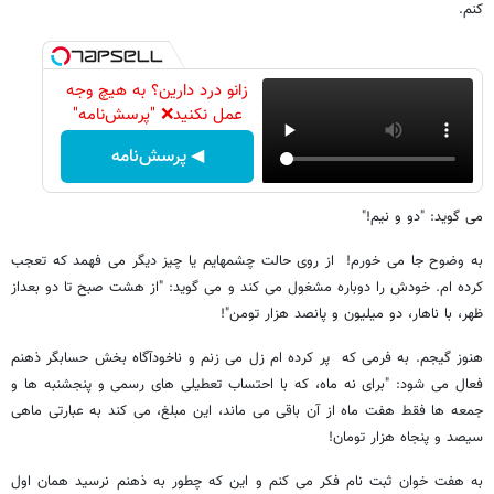
کنم.
زانو درد دارین؟ به هیچ وجه
عمل نکنید❌ "پرسش‌نامه"
◀ پرسش‌نامه
می گوید: "دو و نیم!"
به وضوح جا می خورم! از روی حالت چشمهایم یا چیز دیگر می فهمد که تعجب
کرده ام. خودش را دوباره مشغول می کند و می گوید: "از هشت صبح تا دو بعداز
ظهر، با ناهار، دو میلیون و پانصد هزار تومن"!
هنوز گیجم. به فرمی که پر کرده ام زل می زنم و ناخودآگاه بخش حسابگر ذهنم
فعال می شود: "برای نه ماه، که با احتساب تعطیلی های رسمی و پنجشنبه ها و
جمعه ها فقط هفت ماه از آن باقی می ماند، این مبلغ، می کند به عبارتی ماهی
سیصد و پنجاه هزار تومان!
به هفت خوان ثبت نام فکر می کنم و این که چطور به ذهنم نرسید همان اول