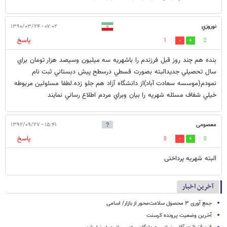
نوروزي
۰۷:۰۲ - ۱۳۹۰/۰۳/۲۴
پاسخ
1
2
بنده هم چند روز قبل فرزندم را باشهريه سه ميليون وسيصد هزار تومان براي
سال تحصيلي جديدالبته بصورت قسطي درسطح پيش دبستاني ثبت نام
نمودم(موسسه سعادت آباد)از دانشگاه آزاد هم جلو زده.لطفا مسئولين مربوطه
خيلي شفاف مسئله شهريه را بيان وبراي مردم اطلاع رساني نمايند
معصومی
۱۵:۴۱ - ۱۳۹۲/۰۹/۲۷
پاسخ
0
0
البته شهریه پرداختی
آخرین اخبار
جمع آوری ۳ محصول سلامت‌محور از بازار/ اسامی
آخرین وضعیت پرونده کرسنت