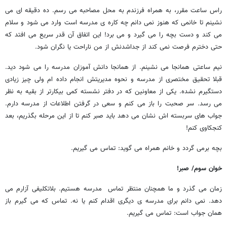
راس ساعت مقرر، به همراه فرزندم به محل مصاحبه می رسم. ده دقیقه ای می
نشینم تا خانمی که هنوز نمی دانم چه کاره ی مدرسه است وارد می شود و سلام
می کند و دست بچه را می گیرد و می برد! این اتفاق آن قدر سریع می افتد که
حتی دخترم فرصت نمی کند از جداشدنش از من ناراحت یا نگران شود.
نیم ساعتی همانجا می نشینم. از همانجا دانش آموزان مدرسه را می شود دید.
قبلا تحقیق مختصری از مدرسه و نحوه مدیریتش انجام داده ام ولی چیز زیادی
دستگیرم نشده. یکی از معاونین که در دفتر نشسته کمی بیکارتر از بقیه به نظر
می رسد. سر صحبت را باز می کنم و سعی در گرفتن اطلاعات از مدرسه دارم.
جواب های سربسته اش نشان می دهد باید صبر کنم تا از این مرحله بگذریم، بعد
کنجکاوی کنم!
بچه برمی گردد و خانم همراه می گوید: تماس می گیریم.
خوان سوم/ صبر!
زمان می گذرد و ما همچنان منتظر تماس مدرسه هستیم. بلاتکلیفی آزارم می
دهد. نمی دانم برای مدرسه ی دیگری اقدام کنم یا نه. تماس که می گیرم باز
همان جواب است: تماس می گیریم.