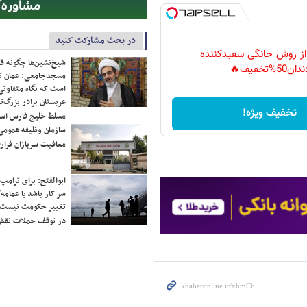
در بحث مشارکت کنید
 از روش خانگی سفیدکننده
شیخ‌نشین‌ها چگونه فک
دان50%تخفیف🔥
مسجدجامعی: عمان تن
است که نگاه متفاوتی 
عربستان برادر بزرگ‌
تخفیف ویژه!
مسلط خلیج فارس ا
سازمان وظیفه عمومی 
معافیت سربازان فراری
ابوالفتح: برای ترامپ
سر کار باشد یا عمامه/
تغییر حکومت نیست/ 
در توقف حملات نقش