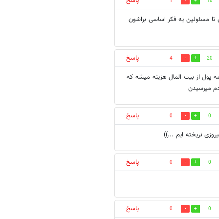
پاسخ
1
18
 تا مسئولین یه فکر اساسی براشون
پاسخ
4
20
ه پول از بیت المال هزینه میشه که
دم میرسیدن
پاسخ
0
0
زی نریخته ایم ...))
پاسخ
0
0
پاسخ
0
0