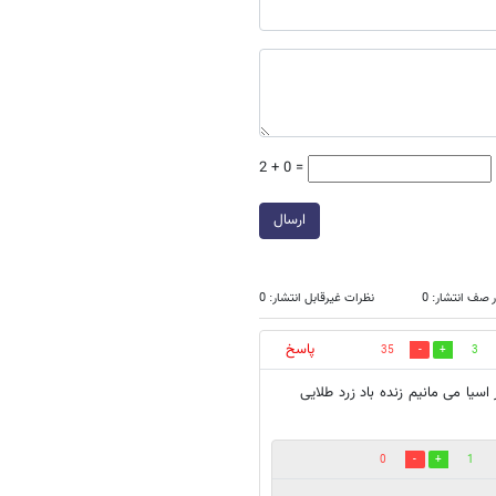
2 + 0 =
ارسال
 صف انتشار: 0
نظرات غیرقابل انتشار: 0
پاسخ
35
3
سیا می مانیم زنده باد زرد طلایی
0
1