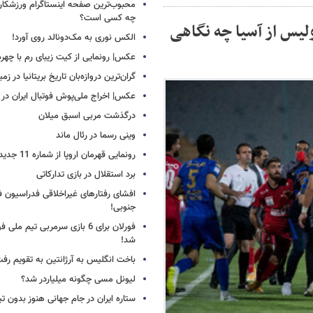
محبوب‌ترین صفحه اینستاگرام ورزشکاران
چه کسی است؟
لیس از آسیا چه نگاهی
الکس نوری به مک‌دونالد روی آورد!
عکس| رونمایی از کیت زیبای رم با چهره
گران‌ترین دروازه‌بان تاریخ بریتانیا در زم
عکس| اخراج ملی‌پوش فوتبال ایران در 12 دقیقه!
درگذشت مربی اسبق میلان
وینی رسما در رئال ماند
رونمایی قهرمان اروپا از شماره 11 جدید
برد استقلال در بازی تدارکاتی
افشای رفتارهای غیراخلاقی فدراسیون فو
جنوبی!
فورلان برای 6 بازی سرمربی تیم مل
شد!
باخت انگلیس به آرژانتین به تقویم رفت
لیونل مسی چگونه میلیاردر شد؟
ستاره ایران در جام جهانی هنوز بدون ت