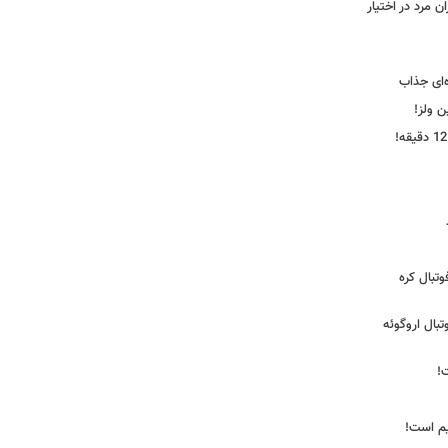
 مرد در اختیار
‌ای جذاب
ین ولز!
تبال کره
ی فوتبال اروگوئه
!
یم است!