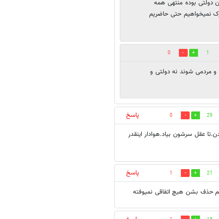
ن دولتی بوده منتهی همه
رک نمیخواهیم ‌حتی حاضریم
0
1
صوصی و مردمی شوند نه دولتی و
پاسخ
0
29
میگردن؟بهتر بود ۲،۳سالی محروم میشدن.تا عقل سرشون بیاد.هوادار اینقدر
پاسخ
1
21
هم حذف بشن هیچ اتفاقی نمیوفته