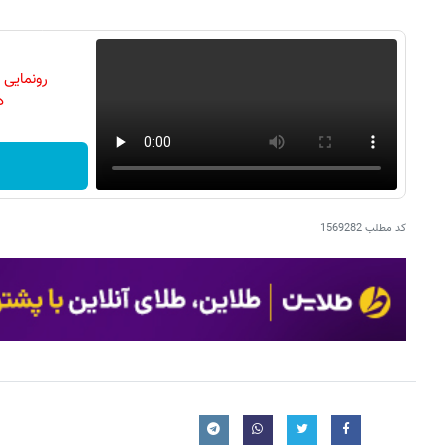
رونمایی
دن
کد مطلب
1569282