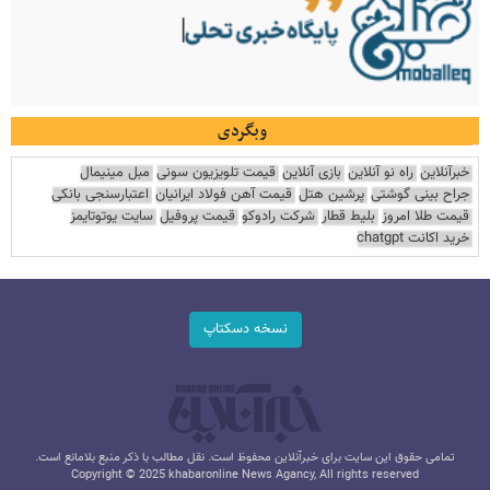
وبگردی
خبرآنلاین
راه نو آنلاین
بازی آنلاین
قیمت تلویزیون سونی
مبل مینیمال
جراح بینی گوشتی
پرشین هتل
قیمت آهن فولاد ایرانیان
اعتبارسنجی بانکی
قیمت طلا امروز
بلیط قطار
شرکت رادوکو
قیمت پروفیل
سایت یوتوتایمز
خرید اکانت chatgpt
نسخه دسکتاپ
تمامی حقوق این سایت برای خبرآنلاین محفوظ است. نقل مطالب با ذکر منبع بلامانع است.
Copyright © 2025 khabaronline News Agancy, All rights reserved