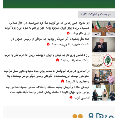
در بحث مشارکت کنید
ابوالفتح: حتی زمانی که می‌گوییم مذاکره نمی‌کنیم، در حال مذاکره
هستیم/ برجام برای ایران معجزه بود/ چون برجام به سود ایران بود آمریکا
از آن خارج شد
شما نظر بدهید/ اگر خبرنگار بودید چه سوالی از رئیس جمهور در
نشست خبری فردا می‌پرسیدید؟
راز دشمنی وزیرخارجه لبنان با ایران / یوسف رجی چه ارتباطی با حزب
نزدیک به اسرائیل دارد؟
از آب‌بازی در پارک آب‌وآتش تا تجمع برای نیما تکیدو؛«این نسل هرآنچه
حکومتی نیست می‌پسندند»/ الگوهای رسمی دیگر مرجع نیستند/ یقه
نوجوان‌ها را نگیرید!
«پیمان مکه» و آرایش جدید منطقه / ائتلاف نظامی جدید اسلامی چه
پیامی برای تهران دارد؟ / مثلث ریاض، آنکارا و اسلام‌آباد علیه خلاء
امنیتی غرب