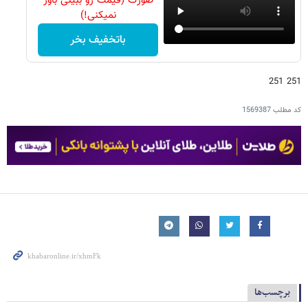
صورت (قیمت رو ببینی باور
نمیکنی!)
باتخفیف بخر
251 251
کد مطلب
1569387
برچسب‌ها