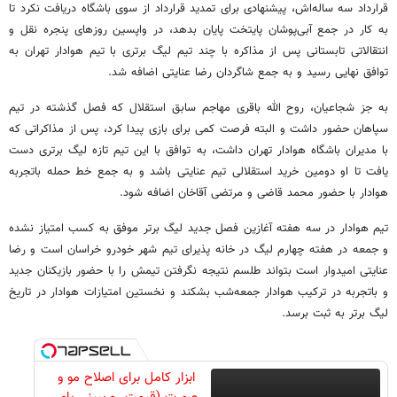
قرارداد سه ساله‌اش، پیشنهادی برای تمدید قرارداد از سوی باشگاه دریافت نکرد تا
به کار در جمع آبی‌پوشان پایتخت پایان بدهد، در واپسین روزهای پنجره نقل و
انتقالاتی تابستانی پس از مذاکره با چند تیم لیگ برتری با تیم هوادار تهران به
توافق نهایی رسید و به جمع شاگردان رضا عنایتی اضافه شد.
به جز شجاعیان، روح الله باقری مهاجم سابق استقلال که فصل گذشته در تیم
سپاهان حضور داشت و البته فرصت کمی برای بازی پیدا کرد، پس از مذاکراتی که
با مدیران باشگاه هوادار تهران داشت، به توافق با این تیم تازه لیگ برتری دست
یافت تا او دومین خرید استقلالی تیم عنایتی باشد و به جمع خط حمله باتجربه
هوادار با حضور محمد قاضی و مرتضی آقاخان اضافه شود.
تیم هوادار در سه هفته آغازین فصل جدید لیگ برتر موفق به کسب امتیاز نشده
و جمعه در هفته چهارم لیگ در خانه پذیرای تیم شهر خودرو خراسان است و رضا
عنایتی امیدوار است بتواند طلسم نتیجه نگرفتن تیمش را با حضور بازیکنان جدید
و باتجربه در ترکیب هوادار جمعه‌شب بشکند و نخستین امتیازات هوادار در تاریخ
لیگ برتر به ثبت برسد.
ابزار کامل برای اصلاح مو و