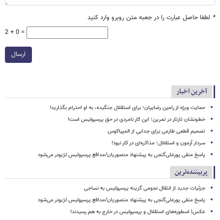
*
لطفا حاصل عبارت را در جعبه متن روبرو وارد کنید
2 + 0 =
ارسال
آخرین اخبار
حمایت ویژه از رامین رضاییان؛ برای استقلال جنگیده، به او احترام بگذارید!
خط‌ونشان تارتار در تمرین؛ این کار نامردی در حق پرسپولیس است!
تصمیم قطعی طارمی برای جدایی از المپیاکوس
سردار آزمون و استقلال؛ مذاکره‌ای در کار نبود!
پاسخ منفی پورعلی‌گنجی به پیشنهاد منصوریان/مدافع پرسپولیس لژیونر می‌شود
پربیننده‌ترین
جزئیات جدید از انتقال نجومی گزینه پرسپولیس به نساجی
پاسخ منفی پورعلی‌گنجی به پیشنهاد منصوریان/مدافع پرسپولیس لژیونر می‌شود
عکس| اسطوره‌های استقلال و پرسپولیس در خارج به هم رسیدند!