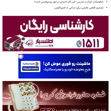
خط‌ونشان تارتار در تمرین؛ این کار نامردی در حق پرسپولیس است!
تصمیم قطعی طارمی برای جدایی از المپیاکوس