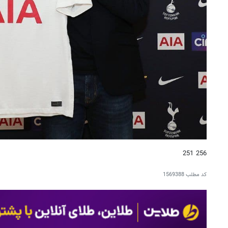
256 251
کد مطلب
1569388