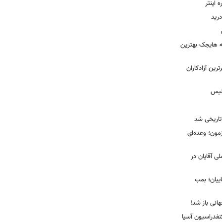
اینتر
درید
نه هایجک بهترین
رین آزادکاران
ولیس
تاریخی شد
مون؛ وعده‌ای
لی آقایان در
ییان؛ بمب
انی باز شد!
فدراسیون آسیا