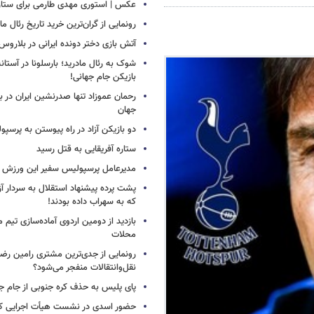
عکس | استوری مهدی طارمی برای ستاره 
رونمایی از گران‌ترین خرید تاریخ رئال ما
آتش بازی دختر دونده ایرانی در بلاروس
شوک به رئال مادرید؛ بارسلونا در آستا
بازیکن جام جهانی!
رحمان عموزاد تنها صدرنشین ایران در برت
جهان
دو بازیکن آزاد در راه پیوستن به پرسپ
ستاره آفریقایی به قتل رسید
مدیرعامل پرسپولیس سفیر این ورزش 
پشت پرده پیشنهاد استقلال به سردار آز
که به سهراب داده بودند!
بازدید از دومین اردوی آماده‌سازی تیم م
محلات
رونمایی از جدی‌ترین مشتری رامین رضا
نقل‌وانتقالات منفجر می‌شود؟
پای پلیس به حذف کره جنوبی از جام جه
حضور اسدی در نشست هیأت اجرایی کن