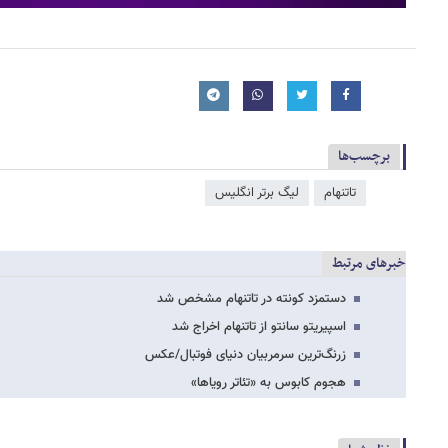
برچسب‌ها
تاتنهام
لیگ برتر انگلیس
خبرهای مرتبط
دستمزد کونته در تاتنهام مشخص شد
اسپیریتو سانتو از تاتنهام اخراج شد
زرنگ‌ترین سرمربیان دنیای فوتبال/عکس
هجوم کابوس به «تئاتر رویاها»