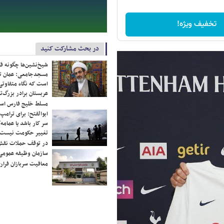
تخفیف ویژه!
در بحث مشارکت کنید
شیخ‌نشین‌ها چگونه فک
مسجدجامعی: عمان تن
است که نگاه متفاوتی 
عربستان برادر بزرگ‌
مسلط خلیج فارس ا
ابوالفتح: برای ترامپ
سر کار باشد یا عمامه/
تغییر حکومت نیست/ 
در توقف حملات نقش
سازمان وظیفه عمومی 
معافیت سربازان فراری