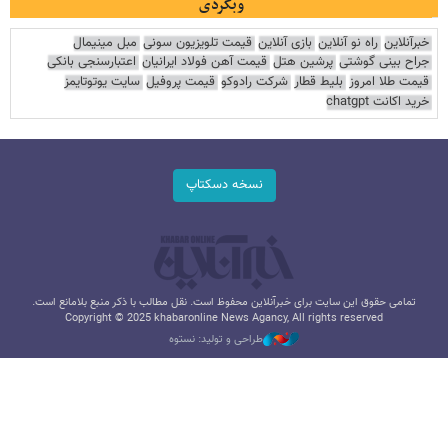
وبگردی
خبرآنلاین
راه نو آنلاین
بازی آنلاین
قیمت تلویزیون سونی
مبل مینیمال
جراح بینی گوشتی
پرشین هتل
قیمت آهن فولاد ایرانیان
اعتبارسنجی بانکی
قیمت طلا امروز
بلیط قطار
شرکت رادوکو
قیمت پروفیل
سایت یوتوتایمز
خرید اکانت chatgpt
نسخه دسکتاپ
تمامی حقوق این سایت برای خبرآنلاین محفوظ است. نقل مطالب با ذکر منبع بلامانع است.
Copyright © 2025 khabaronline News Agancy, All rights reserved
طراحی و تولید: نستوه