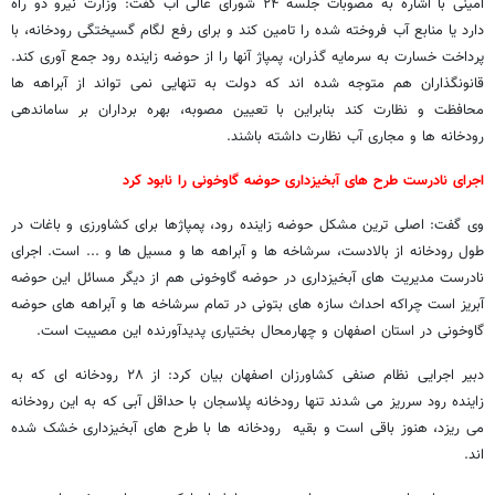
امینی با اشاره به مصوبات جلسه ۲۴ شورای عالی آب گفت: وزارت نیرو دو راه
دارد یا منابع آب فروخته شده را تامین کند و برای رفع لگام گسیختگی رودخانه، با
پرداخت خسارت به سرمایه گذران، پمپاژ آنها را از حوضه زاینده رود جمع آوری کند.
قانونگذاران هم متوجه شده اند که دولت به تنهایی نمی تواند از آبراهه ها
محافظت و نظارت کند بنابراین با تعیین مصوبه، بهره برداران بر ساماندهی
رودخانه ها و مجاری آب نظارت داشته باشند.
اجرای نادرست طرح های آبخیزداری حوضه گاوخونی را نابود کرد
وی گفت: اصلی ترین مشکل حوضه زاینده رود، پمپاژها برای کشاورزی و باغات در
طول رودخانه از بالادست، سرشاخه ها و آبراهه ها و مسیل ها و ... است. اجرای
نادرست مدیریت های آبخیزداری در حوضه گاوخونی هم از دیگر مسائل این حوضه
آبریز است چراکه احداث سازه های بتونی در تمام سرشاخه ها و آبراهه های حوضه
گاوخونی در استان اصفهان و چهارمحال بختیاری پدیدآورنده این مصیبت است.
دبیر اجرایی نظام صنفی کشاورزان اصفهان بیان کرد: از ۲۸ رودخانه ای که به
زاینده رود سرریز می شدند تنها رودخانه پلاسجان با حداقل آبی که به این رودخانه
می ریزد، هنوز باقی است و بقیه رودخانه ها با طرح های آبخیزداری خشک شده
اند.