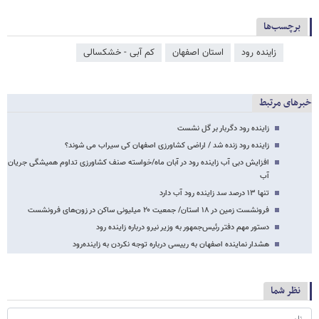
برچسب‌ها
زاینده رود
استان اصفهان
کم آبی - خشکسالی
خبرهای مرتبط
زاینده رود دگربار بر گل نشست
زاینده رود زنده شد / اراضی کشاورزی اصفهان کی سیراب می شوند؟
افزایش دبی آب زاینده رود در آبان ماه/خواسته صنف کشاورزی تداوم همیشگی جریان
آب
تنها ۱۳ درصد سد زاینده رود آب دارد
فرونشست زمین در ۱۸ استان/ جمعیت ۲۰ میلیونی ساکن در زون‌های فرونشست
دستور مهم دفتر رئیس‌جمهور به وزیر نیرو درباره زاینده رود
هشدار نماینده اصفهان به رییسی درباره توجه نکردن به زاینده‌رود
نظر شما