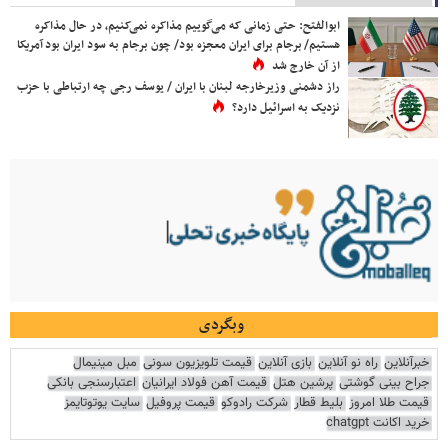
ابوالفتح: حتی زمانی که می‌گوییم مذاکره نمی‌کنیم، در حال مذاکره
هستیم/ برجام برای ایران معجزه بود/ چون برجام به سود ایران بود آمریکا
از آن خارج شد
راز دشمنی وزیرخارجه لبنان با ایران / یوسف رجی چه ارتباطی با حزب
نزدیک به اسرائیل دارد؟
وبگردی
خبرآنلاین
راه نو آنلاین
بازی آنلاین
قیمت تلویزیون سونی
مبل مینیمال
جراح بینی گوشتی
پرشین هتل
قیمت آهن فولاد ایرانیان
اعتبارسنجی بانکی
قیمت طلا امروز
بلیط قطار
شرکت رادوکو
قیمت پروفیل
سایت یوتوتایمز
خرید اکانت chatgpt