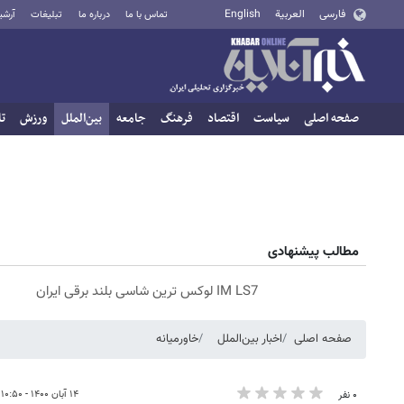
فارسی
العربية
English
تماس با ما
درباره ما
تبلیغات
آرشی
صفحه اصلی
سیاست
اقتصاد
فرهنگ
جامعه
بین‌الملل
ورزش
تا
مطالب پیشنهادی
IM LS7 لوکس ترین شاسی بلند برقی ایران
صفحه اصلی
اخبار بین‌الملل
خاورمیانه
۱۴ آبان ۱۴۰۰ - ۱۰:۵۰
۰ نفر