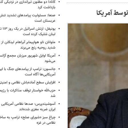
کانادا دو مظنون تیراندازی در نزدیکی کن
بازداشت کرد
وسط آمریکا
صنعا: مسئولیت پیامدهای تشدید تنش 
عربستان است
یونیفل
لبنان شلیک کرده است
ملوانان ناو هواپیمابر آبراهام لینکلن ا
شدید روحیه رنج می‌برند
آمریکا اوایل شهریور میزبان مجمع آژان
می‌شود
جانسون: ترامپ از پیامدهای جنگ با ایرا
آمریکایی‌ها آگاه است
افزایش سطح آماده‌باش نظامی و امنیتی
حزب‌الله خواستار توقف مذاکرات با رژ
شد
آسوشیتدپرس: صدها نظامی آمریکایی د
ایران ضربه مغزی شده‌اند
چراغ سبز «شورای صلح» ترامپ به ساخت
نظامی در غزه