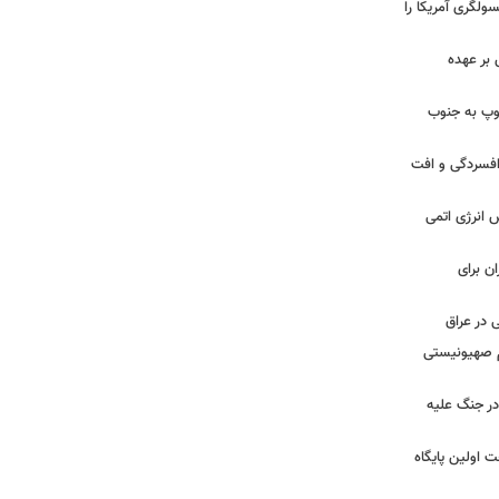
سولگری آمریکا را
بر عهده
: ارتش اسرائیل در یک روز ۱۱۳ توپ به جنوب
ز افسردگی و افت
س انرژی اتمی
ن برای
 در عراق
یم صهیونیستی
ر جنگ علیه
 اولین پایگاه