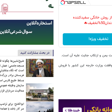
 از روش خانگی سفیدکننده
دان50%تخفیف🔥
تخفیف ویژه!
در بحث مشارکت کنید
لت یمن و ارتکاب جنایت علیه آن است.
شیخ‌نشین‌ها چگونه فک
وافقت وزارت خارجه این کشور با فروش
مسجدجامعی: عمان تن
است که نگاه متفاوتی 
عربستان برادر بزرگ‌
مسلط خلیج فارس ا
سازمان وظیفه عمومی 
معافیت سربازان فراری
ابوالفتح: برای ترامپ
سر کار باشد یا عمامه/