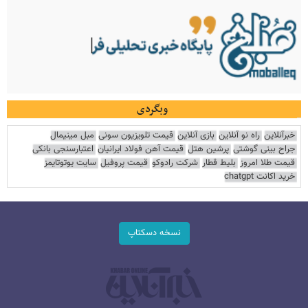
وبگردی
خبرآنلاین
راه نو آنلاین
بازی آنلاین
قیمت تلویزیون سونی
مبل مینیمال
جراح بینی گوشتی
پرشین هتل
قیمت آهن فولاد ایرانیان
اعتبارسنجی بانکی
قیمت طلا امروز
بلیط قطار
شرکت رادوکو
قیمت پروفیل
سایت یوتوتایمز
خرید اکانت chatgpt
نسخه دسکتاپ