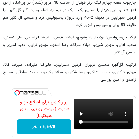
چارچوب هفته چهارم لیگ برتر فوتبال از ساعت 18 امروز (شنبه) در ورزشگاه آزادی
آغاز شد و این دیدار با تساوی یک - یک دو تیم به اتمام رسید. گل گل گهر را
آرمین سهرابیان در دقیقه 2+45 وارد دروازه پرسپولیس کرد و عیسی آل کثیر هم
دقیقه 53 برای پرسپولیس گلزنی کرد.
ترکیب پرسپولیس:
بوژیدار رادوشویچ، فرشاد فرجی، علیرضا ابراهیمی، علی نعمتی،
سعید آقایی،‌ مهدی شیری، میلاد سرلک، رضا اسدی، مهدی ترابی، وحید امیری و
عیسی آل‌کثیر.
ترکیب گل‌گهر:
محسن فروزان، آرمین سهرابیان، علیرضا علیزاده، علیرضا آرتا،
مهدی تیکدری، یونس شاکری، رضا شکاری، میلاد زکی‌پور، سعید صادقی، مسیح
زاهدی و امین پورعلی.
ابزار کامل برای اصلاح مو و
صورت (قیمت رو ببینی باور
نمیکنی!)
باتخفیف بخر