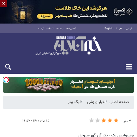
×
فارسی
العربية
English
تماس با ما
درباره ما
تبلیغات
آرشیو
یکشنبه ۱۸ مرداد ۱۴۰۵
صفحه اصلی
اخبار ورزشی
لیگ برتر
۱۵ آبان ۱۴۰۰ - ۱۹:۵۷
۳ نفر
پرسپولیس یک - یک گل گهر سیرجان