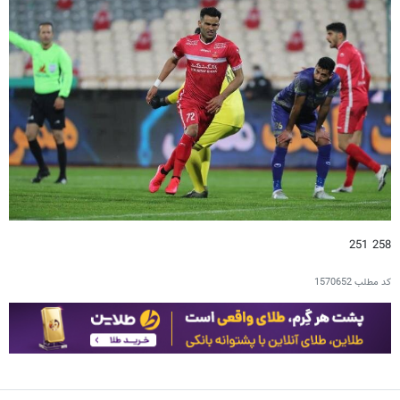
258 251
کد مطلب
1570652