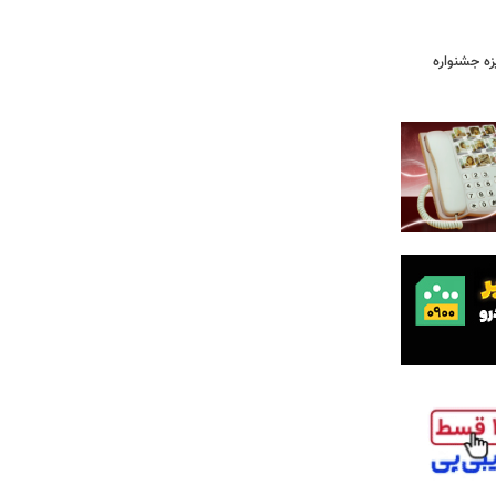
یزه جشنواره