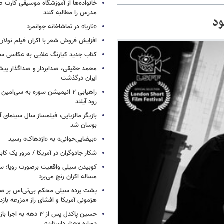
خانواده‌ها از آموزشگاه موسیقی کارت
مدرس را مطالبه کنند
ود
«ناریا» در تماشاخانه جوانمرد
افزایش فروش شعر با اکران فیلم نولان
کتاب جدید کیارنگ علایی به عکاسی س
محمد حقیقی، صدابردار و صداگذار پ
ایران درگذشت
راهیابی ۲ انیمیشن سوره به سی‌امی
رود آیلند
بازیگر مالزیایی، فیلمساز سال سینمای آ
بوسان شد
«بیضایی‌خوانی» به «اژدهاک» رسید
شکار جادوگران در آمریکا / مرور یک کاب
کوبیدن سیلی واقعیت برصورت رویا؛ سی
مساله اکران رنج می‌برد
پشت پرده سیلی محکم بی‌تی‌اس بر صو
هژمونی آمریکا و افشای راز «مزرعه بازد
حسین پاکدل پس از ۳ دهه به ا