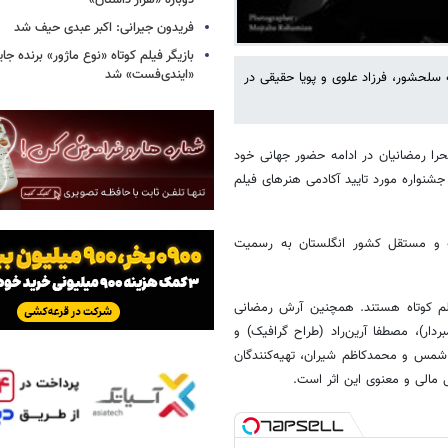
دوباره «هزار داستان»
فریدون جیرانی: اکبر عبدی حیف شد
بازیگر فیلم کوتاه «نوع ماژور» برنده جا
«ایندی‌فست» شد
نه سلحشور، فرزاد علوی و پویا حقیقی در
صحرا رمضانیان در ادامه حضور جهانی خود
شنواره مورد تایید آکادمی هنرهای فیلم
انه و مستقل کشور انگلستان به رسمیت
فیلم کوتاه هستند. همچنین آرش رمضانی
دار)، مصطفا آرین‌راد (طراح گرافیک) و
 شمس و محمدکاظم شیران، تهیه‌کنندگان