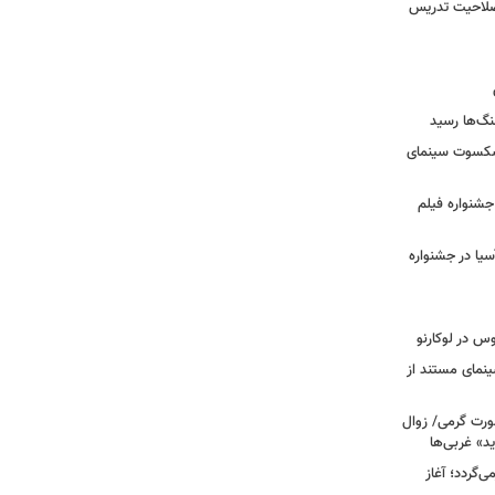
 صلاحیت تدریس
نگ‌ها رسید
یشکسوت سینمای
ن جشنواره فیلم
سیا در جشنواره
وس در لوکارنو
نمای مستند از
رت گرمی/ زوال
ید» غربی‌ها
جرا بازمی‌گردد؛ آغاز