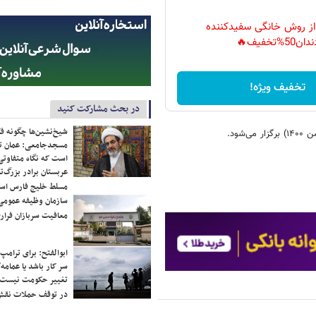
 از روش خانگی سفیدکننده
دان50%تخفیف🔥
تخفیف ویژه!
در بحث مشارکت کنید
شیخ‌نشین‌ها چگونه فک
مسجدجامعی: عمان تن
است که نگاه متفاوتی 
عربستان برادر بزرگ‌
مسلط خلیج فارس ا
سازمان وظیفه عمومی 
معافیت سربازان فراری
ابوالفتح: برای ترامپ
سر کار باشد یا عمامه/
تغییر حکومت نیست/ 
در توقف حملات نقش