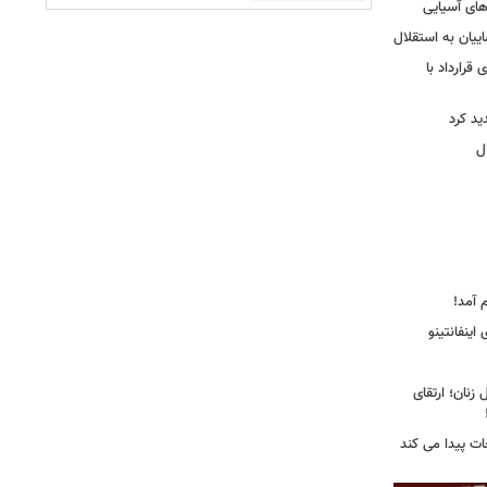
‌های آسیایی
ییان به استقلال
قرارداد با
د کرد
ل
 آمد!
اینفانتینو
زنان؛ ارتقای
جات پیدا می کند