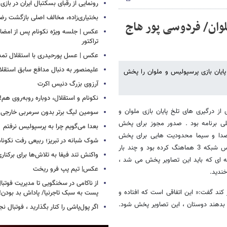
رونمایی از رقبای بسکتبال ایران در بازی
بختیاری‌زاده، مخالف اصلی بازگشت رضا
لوان/ فردوسی پور هاج
عکس | جلسه ویژه نکونام پس از امضای 
تراکتور
عکس | عسل پورحیدری با استقلال تمدی
علیمنصور به دنبال مدافع سابق استقلا
ت شبکه 3 سیما توانست تصاویر پایان بازی پرسپولیس و ملوان را پخش
آرزوی بزرگ دنیس اکرت
نکونام و استقلال، دوباره روبه‌روی هم!
سی پور تصاویری از درگیری های تلخ پایان بازی ملوان و
سومین لیگ برتر بدون سرمربی خارجی
ی برنامه بود . صدور مجوز برای پخش
بعدا می‌گویم چرا به پرسپولیس نرفتم
ه صدا و سیما محدودیت هایی برای پخش
شوک شبانه در تبریز؛ ربیعی رفت نکونام
تصاویر داشت اما فردوسی پور که برای پخش این تصاویر با پورمحمدی ، رئیس شبکه 3 هماهنگ کرده بود و چند بار
واکنش تند فیفا به تلاش‌ها برای برکناری 
 ای که باید این تصاویر پخش می شد ،
عکس| تیم پپ فرو ریخت
ندید.
از ناکامی در سخنگویی تا مدیریت فوتبال 
ند گفت:« این اتفاقی است که افتاده و
پست به سبک تاجرنیا/ پاداش بد بودن!
 بدهند دوستان ، این تصاویر پخش شود.
اگر پول‌پاشی را کنار بگذارید ، فوتبال ن