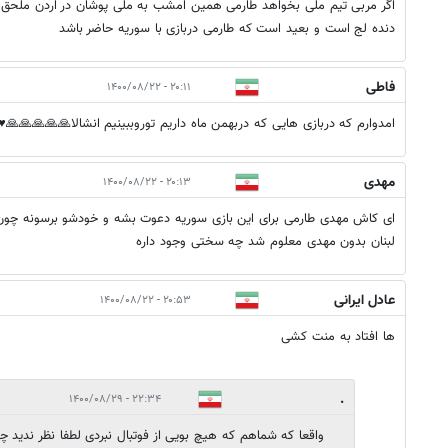
اگر مربی تیم ملی بخواهد طارمی همین امشب به ملی پوشان در اردن ملحق م
دنده لج است و بعید است که طارمی دربازی با سوریه حاضر باشد
فاطی
۲۰:۱۱ - ۱۴۰۰/۰۸/۲۲
امدوارم که دربازی هایی که دربهمن ماه داریم توروببینیم انشالا🙏🙏🙏🙏
مهدی
۲۰:۱۳ - ۱۴۰۰/۰۸/۲۲
ای کاش مهدی طارمی برای این بازی سوریه دعوت بشه و خودشو برسونه چون وا
لبنان بدون مهدی معلوم شد چه سختی وجود داره
عادل ایرانی
۲۰:۵۳ - ۱۴۰۰/۰۸/۲۲
ها افتاد به منت کشی
.
۲۲:۳۴ - ۱۴۰۰/۰۸/۲۹
واقعا که شماهم که هیچ بویی از فوتبال نبردی لطفا نظر ندید