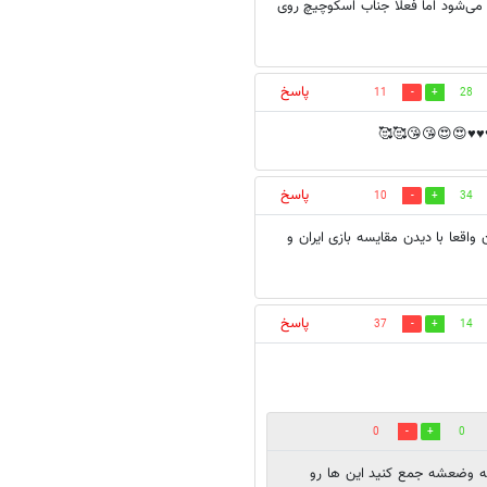
ی‌شود اما فعلاً جناب اسکوچیچ روی
پاسخ
11
28
🙏♥♥♥😍😍😘😘🥰🥰
پاسخ
10
34
قعا با دیدن مقایسه بازی ایران و
پاسخ
37
14
0
0
 چه وضعشه جمع کنید این ها رو