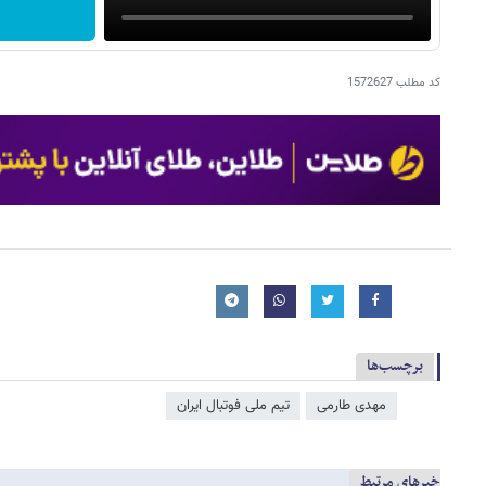
کد مطلب
1572627
برچسب‌ها
مهدی طارمی
تیم ملی فوتبال ایران
خبرهای مرتبط