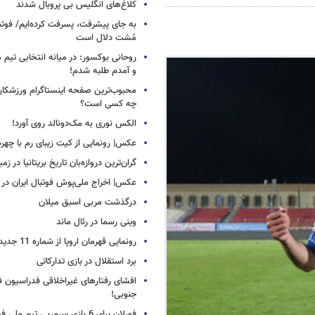
کلاغ‌های انگلیس بی پروبال شدند
به جای پیشرفت، پسرفت کرده‌ایم/ فوت
مُشت دلال است
روحانی بوکسور: در میانه انتخابی تیم 
و آمدم طلبه شدم!
محبوب‌ترین صفحه اینستاگرام ورزشکاران
چه کسی است؟
الکس نوری به مک‌دونالد روی آورد!
عکس| رونمایی از کیت زیبای رم با چهره
گران‌ترین دروازه‌بان تاریخ بریتانیا در زم
عکس| اخراج ملی‌پوش فوتبال ایران در 12 دقیقه!
درگذشت مربی اسبق میلان
وینی رسما در رئال ماند
رونمایی قهرمان اروپا از شماره 11 جدید
برد استقلال در بازی تدارکاتی
افشای رفتارهای غیراخلاقی فدراسیون فو
جنوبی!
فورلان برای 6 بازی سرمربی تیم مل