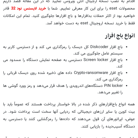
اقدام به نصب نسخه ارجینال آنتی ویروس نمایید که در این مقاله قصد داریم
محصولات eset را برای این کار معرفی نماییم. شما با
خرید لایسنس نود 32
قادر
خواهید بود از اکثر حملات بدافزارها و باج افزارها جلوگیری کنید. تمام این امکانات
فقط با خرید نسخه اروجینال eset به دست خواهد آمد.
انواع باج افزار
باج افزار Diskcoder کل دیسک را رمزگذاری می کند و از دسترسی کاربر به
سیستم عامل جلوگیری می کند.
باج افزار Screen locker دسترسی به صفحه نمایش دستگاه را مسدود می
کند.
باج افزار Crypto-ransomware داده های ذخیره شده روی دیسک قربانی را
رمزگذاری می کند.
PIN locker دستگاه‌های اندرویدی را هدف قرار می‌دهد و رمز وورد گوشی ها
را تغییر می‌دهد.
همه انواع باج‌افزارهای ذکر شده در بالا خواستار پرداخت هستند که عموماً باید با
بیت کوین یا سایر ارزهای دیجیتالی که ردیابی آنها سخت است پرداخت شود. در
عوض، اپراتورهای آن قول می‌دهند که داده‌ها را رمزگشایی کنند یا دسترسی به
دستگاه آسیب‌دیده را بازیابی کنند.