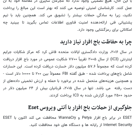
با این حال، هیچ تضمینی وجود ندارد که مجرمان سایبری در معامله خود به آن
عمل کنند. کارشناسان امنیتی توصیه می کنند که بهتر است این مبالغ را پرداخت
نکنید، زیرا به سادگی حملات بیشتر را تشویق می کند. همچنین باید با تیم
پشتیبانی فنی ارائه‌دهنده امنیت فناوری اطلاعات تماس بگیرید تا ببینید چه
امکاناتی برای رمزگشایی وجود دارد.
چرا به حفاظت باج افزار نیاز دارید
در سال ۲۰۱۶، وزارت دادگستری ایالات متحده فاش کرد که مرکز شکایات جرایم
اینترنتی (IC3) از سال ۲۰۰۵ تقریباً ۷۷۰۰ شکایت عمومی در مورد باج افزار دریافت
کرده است که مجموعاً ۵۷.۶ میلیون دلار خسارت دریافت کرده است. این خسارات
شامل باج‌های پرداخت شده - طبق گفته FBI معمولاً بین ۲۰۰ تا ۱۰۰۰۰ دلار است -
و همچنین هزینه‌های متحمل شده در برخورد با حمله و ارزش تخمینی داده‌های از
دست رفته می باشد. تنها در سال ۲۰۱۵، قربانیان بیش از ۲۴ میلیون دلار در
حدود ۲۵۰۰ مورد گزارش شده به IC3 پرداخت کردند.
جلوگیری از حملات باج افزار با آنتی ویروس
Eset
ESET در برابر باج افزار Petya و WannaCry محافظت می کند اکنون با ESET
Internet Security از رایانه ها و دستگاه های خود محافظت کنید.