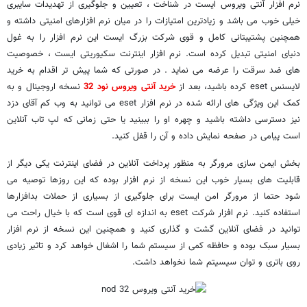
نرم افزار آنتی ویروس ایست در شناخت ، تعیین و جلوگیری از تهدیدات سایبری
خیلی خوب می باشد و زیادترین امتیازات را در میان نرم افزارهای امنیتی داشته و
همچنین پشتیبتانی کامل و قوی شرکت بزرگ ایست این نرم افزار را به غول
دنیای امنیتی تبدیل کرده است. نرم افزار اینترنت سکیوریتی ایست ، خصوصیت
های ضد سرقت‌ را عرضه می نماید . در صورتی که شما پیش تر اقدام به خرید
لایسنس eset کرده باشید، بعد از
خرید آنتی ویروس نود 32
نسخه اروجینال و به
کمک این ویژگی های ارائه شده در نرم افزار eset می توانید به وب کم آقای دزد
نیز دسترسی داشته باشید و چهره او را ببینید یا حتی زمانی که لپ تاب آنلاین
است پیامی در صفحه نمایش داده و آن را قفل کنید.
بخش ایمن سازی مرورگر به منظور پرداخت آنلاین در فضای اینترنت یکی دیگر از
قابلیت های بسیار خوب این نسخه از نرم افزار بوده که این روزها توصیه می
شود حتما از مرورگر امن ایست برای جلوگیری از بسیاری از حملات بدافزارها
استفاده کنید. نرم افزار شرکت eset به اندازه ای قوی است که با خیال راحت می
توانید در فضای آنلاین گشت و گذاری کنید و همچنین این نسخه از نرم افزار
بسیار سبک بوده و حافظه کمی از سیستم شما را اشغال خواهد کرد و تاثیر زیادی
روی باتری و توان سیسیتم شما نخواهد داشت.