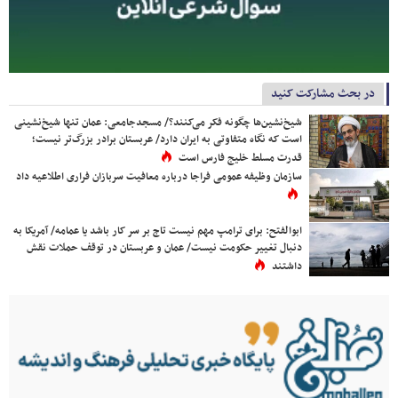
در بحث مشارکت کنید
شیخ‌نشین‌ها چگونه فکر می‌کنند؟/ مسجدجامعی: عمان تنها شیخ‌نشینی
است که نگاه متفاوتی به ایران دارد/ عربستان برادر بزرگ‌تر نیست؛
قدرت مسلط خلیج فارس است
سازمان وظیفه عمومی فراجا درباره معافیت سربازان فراری اطلاعیه داد
ابوالفتح: برای ترامپ مهم نیست تاج بر سر کار باشد یا عمامه/ آمریکا به
دنبال تغییر حکومت نیست/ عمان و عربستان در توقف حملات نقش
داشتند