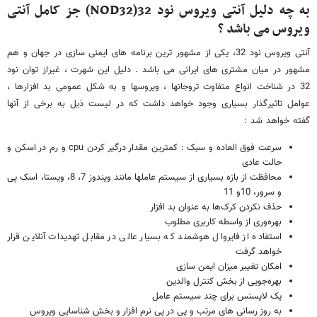
به چه دلیل آنتی ویروس نود 32(
NOD32
) جز کامل آنتی
ویروس می باشد ؟
آنتی ویروس نود 32، یکی از مشهور ترین برنامه های ایمنی سازی در جهان و هم
مشهور در میان مشتری های ایرانی می باشد . دلیل این شهرت ، غیراز توان نود
32 در شناخت انواع متفاوت تروجانها ، ویروسها و به شکل عمومی بد افزارها ،
عوامل تاثیرگذار بسیاری وجود خواهد داشت که در لیست ذیل‌ به برخی از آنها
گفته خواهد شد :
سرعت‌ فوق العاده و سبک‌ : کمترین مقدار درگیر کردن cpu و رم در اسکن و
حالت عادی
محافظت از بازه بسیاری از سیستم‌ عاملها مانند ویندوز 7، 8، ویستا، اسک پی
و سرور، 10و 11
حذف نکردن کرک‌ها به عنوان بد افزار
بهره‌وری از واسطه کاربری مطلوب
استفاده از فایروال هوشمند که بسیار عالی در مقابل تهدیدات آنلاین قرار
خواهد گرفت
امکان تغییر میزان ایمن‌ سازی
بهره‌جویی از بخش کنترل والدین
یک لایسنس برای چند سیستم عامل
به روز رسانی های مرتب و پی در پی نرم افزار و بخش شناسایی ویروس