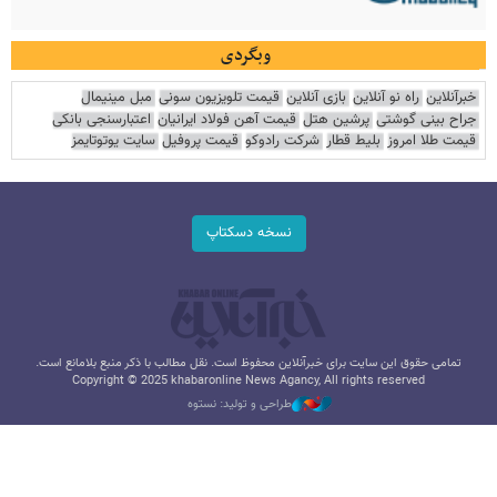
وبگردی
خبرآنلاین
راه نو آنلاین
بازی آنلاین
قیمت تلویزیون سونی
مبل مینیمال
جراح بینی گوشتی
پرشین هتل
قیمت آهن فولاد ایرانیان
اعتبارسنجی بانکی
قیمت طلا امروز
بلیط قطار
شرکت رادوکو
قیمت پروفیل
سایت یوتوتایمز
نسخه دسکتاپ
تمامی حقوق این سایت برای خبرآنلاین محفوظ است. نقل مطالب با ذکر منبع بلامانع است.
Copyright © 2025 khabaronline News Agancy, All rights reserved
طراحی و تولید: نستوه