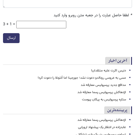
*
لطفا حاصل عبارت را در جعبه متن روبرو وارد کنید
3 + 1 =
ارسال
آخرین اخبار
دنیس اکرت علیه منتقدان!
مسی به عروسی رونالدو دعوت نشد؛ جورجینا اما آنتونلا را دعوت کرد!
مدافع جدید پرسپولیس معارفه شد
اژدهاکش پرسپولیس رسما معارفه شد
ستاره پرسپولیس به پیکان پیوست
پربیننده‌ترین
اژدهاکش پرسپولیس رسما معارفه شد
عابدزاده در انتظار یک پیشنهاد اروپایی
تساوی پرسپولیس در یک بازی تدارکاتی