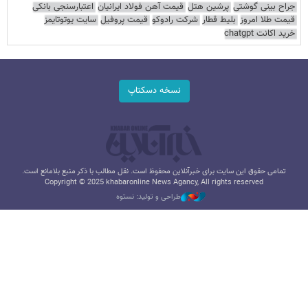
جراح بینی گوشتی
پرشین هتل
قیمت آهن فولاد ایرانیان
اعتبارسنجی بانکی
قیمت طلا امروز
بلیط قطار
شرکت رادوکو
قیمت پروفیل
سایت یوتوتایمز
خرید اکانت chatgpt
نسخه دسکتاپ
تمامی حقوق این سایت برای خبرآنلاین محفوظ است. نقل مطالب با ذکر منبع بلامانع است.
Copyright © 2025 khabaronline News Agancy, All rights reserved
طراحی و تولید: نستوه