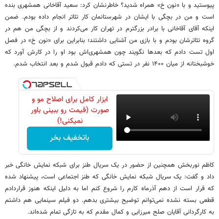
پیوستید و با «نون خ» همراه شدید؟ خاطرنشان کرد: سعید آقاخانی همشهری بنده
است و من در بچگی با ایشان در شهرستانمان کار تئاتر انجام داده بودم. ضمن
اینکه آقای آقاخانی با برادر بزرگترم در تهران کار می‌کردند و از بچگی من هم در
گروه تئاترشان بودم و با بازی من آشنایی داشتند؛ بنابراین برای «نون خ» در فصل
اول تست دادم که بعدها نگویند چون همشهری‌اش بود او را در کارش آورد که
خوشبختانه از میان ۱۴۰۰ نفر در تستی که دادم قبول شدم و بعد انتخاب شدم.
ابزار کامل برای اصلاح مو و
صورت (قیمت رو ببینی باور
نمیکنی!)
باتخفیف بخر
کاظم نوربخش همچنین از حضور در یک سریال طنز برای شبکه نمایش خانگی خبر
داد و گفت: یک سریال شبکه نمایش خانگی که طنز اجتماعی است، پیشنهاد شده
که قرار است از دهم آذرماه کارم را شروع کنم اما به دلیل اینکه هنوز قراردادم
قطعی بسته نشده نمی‌توانم توضیح بیشتری بدهم. دو فیلم سینمایی هم داشتم
به کارگردانی آقایان صلح میرزایی و کمال مقدم که به تازگی تمام شده‌اند.