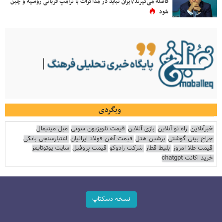
فاصله می‌گیرند/ایران نباید در مذاکرات با ترامپ قربانی روسیه و چین
شود
وبگردی
خبرآنلاین
راه نو آنلاین
بازی آنلاین
قیمت تلویزیون سونی
مبل مینیمال
جراح بینی گوشتی
پرشین هتل
قیمت آهن فولاد ایرانیان
اعتبارسنجی بانکی
قیمت طلا امروز
بلیط قطار
شرکت رادوکو
قیمت پروفیل
سایت یوتوتایمز
خرید اکانت chatgpt
نسخه دسکتاپ