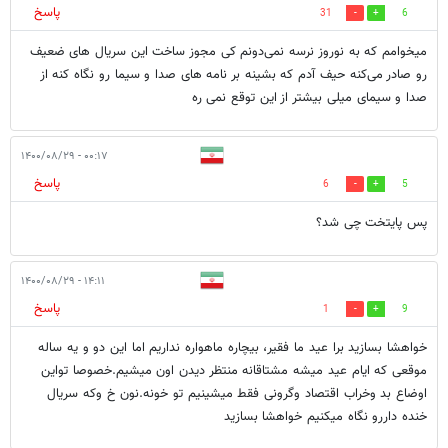
پاسخ
31
6
میخوامم که به نوروز نرسه نمی‌دونم کی مجوز ساخت این سریال های ضعیف
رو صادر می‌کنه حیف آدم که بشینه بر نامه های صدا و سیما رو نگاه کنه از
صدا و سیمای میلی بیشتر از این توقع نمی ره
۰۰:۱۷ - ۱۴۰۰/۰۸/۲۹
پاسخ
6
5
پس پایتخت چی شد؟
۱۴:۱۱ - ۱۴۰۰/۰۸/۲۹
پاسخ
1
9
خواهشا بسازید برا عید ما فقیر، بیچاره ماهواره نداریم اما این دو و یه ساله
موقعی که ایام عید میشه مشتاقانه منتظر دیدن اون میشیم.خصوصا تواین
اوضاع بد وخراب اقتصاد وگرونی فقط میشینیم تو خونه.نون خ وکه سریال
خنده داررو نگاه میکنیم خواهشا بسازید