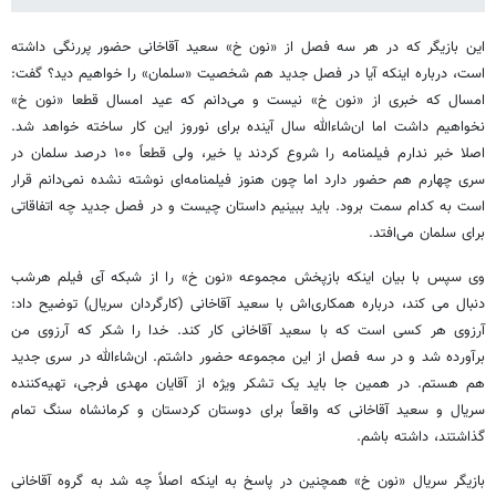
این بازیگر که در هر سه فصل از «نون خ» سعید آقاخانی حضور پررنگی داشته
است، درباره اینکه آیا در فصل جدید هم شخصیت «سلمان» را خواهیم دید؟ گفت:
امسال که خبری از «نون خ» نیست و می‌دانم که عید امسال قطعا «نون خ»
نخواهیم داشت اما ان‌شاءالله سال آینده برای نوروز این کار ساخته خواهد شد.
اصلا خبر ندارم فیلمنامه را شروع کردند یا خیر، ولی قطعاً ۱۰۰ درصد سلمان در
سری چهارم هم حضور دارد اما چون هنوز فیلمنامه‌ای نوشته نشده نمی‌دانم قرار
است به کدام سمت برود. باید ببینیم داستان چیست و در فصل جدید چه اتفاقاتی
برای سلمان می‌افتد.
وی سپس با بیان اینکه بازپخش مجموعه «نون خ» را از شبکه آی فیلم هرشب
دنبال می کند، درباره همکاری‌اش با سعید آقاخانی (کارگردان سریال) توضیح داد:
آرزوی هر کسی است که با سعید آقاخانی کار کند. خدا را شکر که آرزوی من
برآورده شد و در سه فصل از این مجموعه حضور داشتم. ان‌شاءالله در سری جدید
هم هستم. در همین جا باید یک تشکر ویژه از آقایان مهدی فرجی، تهیه‌کننده
سریال و سعید آقاخانی که واقعاً برای دوستان کردستان و کرمانشاه سنگ تمام
گذاشتند، داشته باشم.
بازیگر سریال «نون خ» همچنین در پاسخ به اینکه اصلاً چه شد به گروه آقاخانی