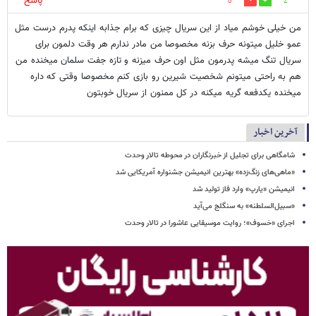
پاسخ
0
2
من خیلی خوشم میاد از این سریال چیزی که برام جذابه اینکه پدرم درست مثل
عمو خلیل میتونه حرف بزنه مخصوصا من مادر ندارم هر وقت دلمون برای
سریال تنگ میشه پدرمون مثل اون حرف میزنه و تازه جفت سلمان میخنده من
هم به راحتی میتونم شخصیت شیرین رو بازی کنم مخصوصا وقتی که داره
میخنده یکدفعه گریه میکنه در کل ممنون از سریال خوبتون
آخرین اخبار
شامگاهی برای تجلیل از خبرنگاران در محوطه تالار وحدت
«ماهی‌های زنگ‌زده» بهترین انیمیشن جشنواره آمریکایی شد
انیمیشن «یارپ» وارد فاز تولید شد
«سبیل‌السلطنه» به سنگلج می‌آید
اجرای «خسوف»؛ روایت موسیقایی عاشورا در تالار وحدت