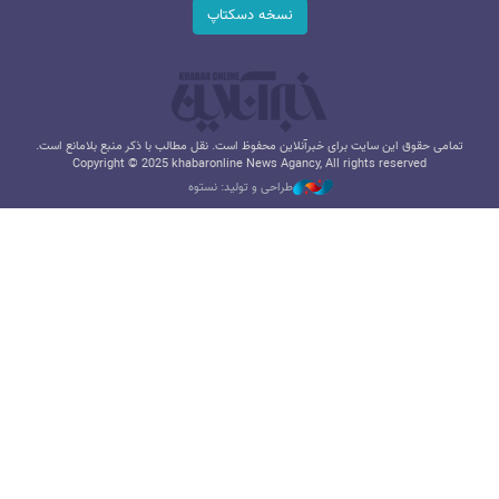
نسخه دسکتاپ
تمامی حقوق این سایت برای خبرآنلاین محفوظ است. نقل مطالب با ذکر منبع بلامانع است.
Copyright © 2025 khabaronline News Agancy, All rights reserved
طراحی و تولید: نستوه