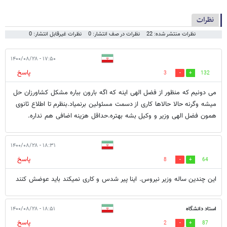
نظرات
نظرات منتشر شده: 22
نظرات در صف انتشار: 0
نظرات غیرقابل انتشار: 0
۱۷:۵۰ - ۱۴۰۰/۰۸/۲۸
پاسخ
3
132
می دونیم که منظور از فضل الهی اینه که اگه بارون بباره مشکل کشاورزان حل
میشه وگرنه حالا حالاها کاری از دسمت مسئولین برنمیاد.بنظرم تا اطلاع ثانوی
همون فضل الهی وزیر و وکیل بشه بهتره.حداقل هزینه اضافی هم نداره.
۱۸:۳۱ - ۱۴۰۰/۰۸/۲۸
پاسخ
8
64
این چندین ساله وزیر نیروس. اینا پیر شدس و کاری نمیکند باید عوضش کنند
استاد دانشگاه
۱۸:۵۱ - ۱۴۰۰/۰۸/۲۸
پاسخ
2
87