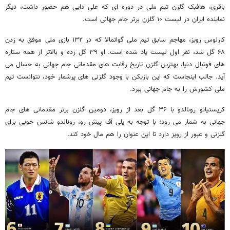
باقری، هافبک گلزن تیم ملی در دوره ای که علی دایی هم حضور داشت، دیگر
نماینده ایران در لیست ۱۰ گلزن برتر جام جهانی است.
کارلوس رویز، مهاجم سابق تیم ملی گواتمالا که در ۱۳۲ بازی ملی موفق به زدن
۶۸ گل شد، نفر اول لیست یاد شده است. او ۳۹ گل زده و بالاتر از همه ستاره
های فوتبال دنیا، بهترین گلزن تاریخ رقابت های مقدماتی جام جهانی به حسال می
آید. جالب اینجاست که این بازیکن با وجود گلزنی های پرشمار خود، نتوانست تیم
ملی کشورش را به جام جهانی ببرد.
کریستیانو رونالدو با ۳۶ گل بعد از رویز، دومین گلزن برتر مقدماتی های جام
جهانی به شمار می رود؛ با توجه به پلی آف پیش رو، رونالدو شانس خوبی برای
گلزنی و عبور از رویز دارد تا این عنوان را هم مال خود کند.