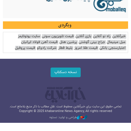
وبگردی
خبرآنلاین
راه نو آنلاین
بازی آنلاین
قیمت تلویزیون سونی
سایت یوتوتایمز
مبل مینیمال
جراح بینی گوشتی
پرشین هتل
قیمت آهن فولاد ایرانیان
اعتبارسنجی بانکی
قیمت طلا امروز
بلیط قطار
شرکت رادوکو
قیمت پروفیل
نسخه دسکتاپ
تمامی حقوق این سایت برای خبرآنلاین محفوظ است. نقل مطالب با ذکر منبع بلامانع است.
Copyright © 2025 khabaronline News Agancy, All rights reserved
طراحی و تولید: نستوه