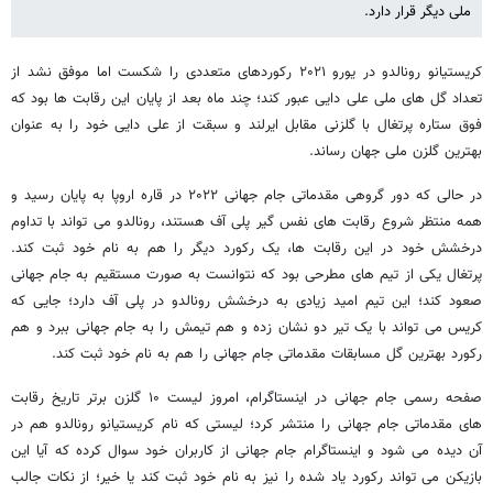
ملی دیگر قرار دارد.
کریستیانو رونالدو در یورو ۲۰۲۱ رکوردهای متعددی را شکست اما موفق نشد از
تعداد گل های ملی علی دایی عبور کند؛ چند ماه بعد از پایان این رقابت ها بود که
فوق ستاره پرتغال با گلزنی مقابل ایرلند و سبقت از علی دایی خود را به عنوان
بهترین گلزن ملی جهان رساند.
در حالی که دور گروهی مقدماتی جام جهانی ۲۰۲۲ در قاره اروپا به پایان رسید و
همه منتظر شروع رقابت های نفس گیر پلی آف هستند، رونالدو می تواند با تداوم
درخشش خود در این رقابت ها، یک رکورد دیگر را هم به نام خود ثبت کند.
پرتغال یکی از تیم های مطرحی بود که نتوانست به صورت مستقیم به جام جهانی
صعود کند؛ این تیم امید زیادی به درخشش رونالدو در پلی آف دارد؛ جایی که
کریس می تواند با یک تیر دو نشان زده و هم تیمش را به جام جهانی ببرد و هم
رکورد بهترین گل مسابقات مقدماتی جام جهانی را هم به نام خود ثبت کند.
صفحه رسمی جام جهانی در اینستاگرام، امروز لیست ۱۰ گلزن برتر تاریخ رقابت
های مقدماتی جام جهانی را منتشر کرد؛ لیستی که نام کریستیانو رونالدو هم در
آن دیده می شود و اینستاگرام جام جهانی از کاربران خود سوال کرده که آیا این
بازیکن می تواند رکورد یاد شده را نیز به نام خود ثبت کند یا خیر؛ از نکات جالب