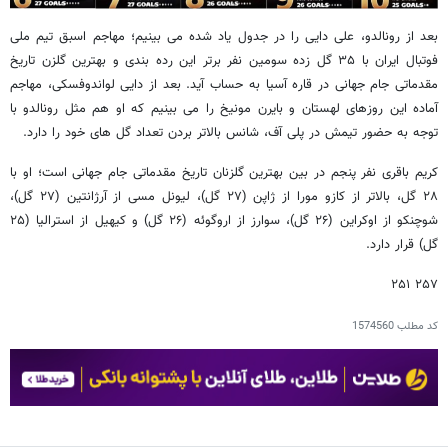
بعد از رونالدو، علی دایی را در جدول یاد شده می بینیم؛ مهاجم اسبق تیم ملی
فوتبال ایران با ۳۵ گل زده سومین نفر برتر این رده بندی و بهترین گلزن تاریخ
مقدماتی جام جهانی در قاره آسیا به حساب آید. بعد از دایی لواندوفسکی، مهاجم
آماده این روزهای لهستان و بایرن مونیخ را می بینیم که او هم مثل رونالدو با
توجه به حضور تیمش در پلی آف، شانس بالاتر بردن تعداد گل های خود را دارد.
کریم باقری نفر پنجم در بین بهترین گلزنان تاریخ مقدماتی جام جهانی است؛ او با
۲۸ گل، بالاتر از کازو مورا از ژاپن (۲۷ گل)، لیونل مسی از آرژانتین (۲۷ گل)،
شوچنکو از اوکراین (۲۶ گل)، سوارز از اروگوئه (۲۶ گل) و کیهیل از استرالیا (۲۵
گل) قرار دارد.
۲۵۷ ۲۵۱
کد مطلب
1574560