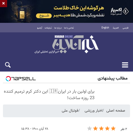
×
فارسی
العربية
English
تماس با ما
درباره ما
تبلیغات
آرشیو
پنجشنبه ۱۵ مرداد ۱۴۰۵
مطالب پیشنهادی
برای اولین بار در ایران🇮🇷 این دکتر کرم ترمیم کننده
23 روزه ساخت!
صفحه اصلی
اخبار ورزشی
فوتبال ملی
۲۸ آبان ۱۴۰۰ - ۱۵:۳۸
۲ نفر