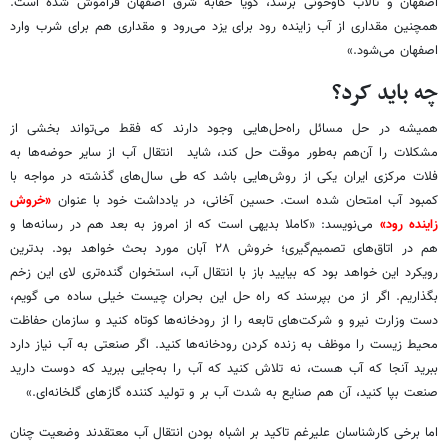
اصفهان و تالاب گاوخونی برسد، گویا حقابه شرق اصفهان فراموش شده است.
همچنین مقداری از آب زاینده رود برای یزد می‌رود و مقداری هم برای شرب وارد
اصفهان می‌شود.»
چه باید کرد؟
همیشه در حل مسائل راه‌حل‌هایی وجود دارند که فقط می‌تواند بخشی از
مشکلات را آن‌هم به‌طور موقت حل کند، شاید انتقال آب از سایر حوضه‌ها به
فلات مرکزی ایران یکی از روش‌هایی باشد که طی سال‌های گذشته در مواجه با
کمبود آب امتحان شده است. حسین آخانی، در یادداشت خود با عنوان
«خروش
زاینده رود»
می‌نویسد: «کاملا بدیهی است که از امروز به بعد هم در رسانه‌ها و
هم در اتاق‌های تصمیم‌گیری؛ خروش ۲۸ آبان مورد بحث خواهد بود. بدترین
رویکرد این خواهد بود که بیایید باز با انتقال آب، استخوان گنده‌تری لای این زخم
بگذاریم. اگر از من بپرسند که راه حل این بحران چیست خیلی ساده می گویم،
دست وزارت نیرو و شرکت‌های تابعه را از رودخانه‌ها کوتاه کنید و سازمان حفاظت
محیط زیست را موظف به زنده کردن رودخانه‌ها کنید. اگر صنعتی به آب نیاز دارد
ببرید آنجا که آب هست، نه تلاش کنید که آب را به‌جایی ببرید که دوست دارید
صنعت بپا کنید، آن هم صنایع به شدت آب بر و تولید کننده گازهای گلخانه‌ای.»
اما برخی کارشناسان علیرغم تاکید بر اشباه بودن انتقال آب معتقدند وضعیت چنان