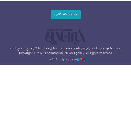
نسخه دسکتاپ
تمامی حقوق این سایت برای خبرآنلاین محفوظ است. نقل مطالب با ذکر منبع بلامانع است.
Copyright © 2025 khabaronline News Agancy, All rights reserved
طراحی و تولید: نستوه