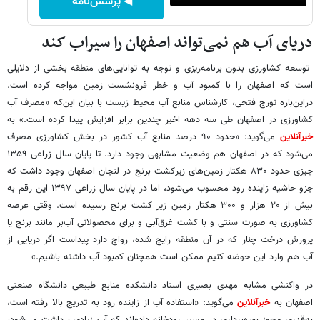
◀ پرسش‌نامه
دریای آب هم نمی‌تواند اصفهان را سیراب کند
توسعه کشاورزی بدون برنامه‌ریزی و توجه به توانایی‌های منطقه بخشی از دلایلی
است که اصفهان را با کمبود آب و خطر فرونشست زمین مواجه کرده است.
دراین‌باره تورج فتحی، کارشناس منابع آب محیط زیست با بیان این‌که «مصرف آب
کشاورزی در اصفهان طی سه دهه اخیر چندین برابر افزایش پیدا کرده است.» به
خبرآنلاین
می‌گوید: «حدود ۹۰ درصد منابع آب کشور در بخش کشاورزی مصرف
می‌شود که در اصفهان هم وضعیت مشابهی وجود دارد. تا پایان سال زراعی ۱۳۵۹
چیزی حدود ۸۳۰ هکتار زمین‌های زیرکشت برنج در لنجان اصفهان وجود داشت که
جزو حاشیه زاینده ‌رود محسوب می‌شود، اما در پایان سال زراعی ۱۳۹۷ این رقم به
بیش از ۲۰ هزار و ۳۰۰ هکتار زمین زیر کشت برنج رسیده است. وقتی عرصه
کشاورزی به صورت سنتی و با کشت غرق‌آبی و برای محصولاتی آب‌بر مانند برنج یا
پرورش درخت چنار که در آن منطقه رایج شده، رواج دارد پیداست اگر دریایی از
آب هم وارد این حوضه کنیم ممکن است همچنان کمبود آب داشته باشیم.»
در واکنشی مشابه مهدی بصیری استاد دانشکده منابع طبیعی دانشگاه صنعتی
اصفهان به
خبرآنلاین
می‌گوید: «استفاده آب از زاینده رود به تدریج بالا رفته است،
به‌قدری مجوز بهره‌برداری در مسیر رودخانه داده‌اند که آب زیادی برداشت می‌شود،