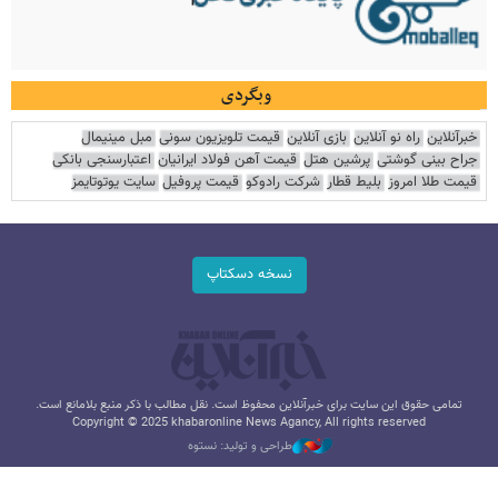
وبگردی
خبرآنلاین
راه نو آنلاین
بازی آنلاین
قیمت تلویزیون سونی
مبل مینیمال
جراح بینی گوشتی
پرشین هتل
قیمت آهن فولاد ایرانیان
اعتبارسنجی بانکی
قیمت طلا امروز
بلیط قطار
شرکت رادوکو
قیمت پروفیل
سایت یوتوتایمز
نسخه دسکتاپ
تمامی حقوق این سایت برای خبرآنلاین محفوظ است. نقل مطالب با ذکر منبع بلامانع است.
Copyright © 2025 khabaronline News Agancy, All rights reserved
طراحی و تولید: نستوه