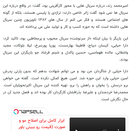
امیرمحمد زند، درباره سریال هایی با محور کارآفرینی بود، گفت: در واقع درباره این
سریال ها نمی شود گفت ژانر خاصی دارند؛ تراژدی یا پلیسی هستند، بلکه از گونه
های اجتماعی هستند و فکر می کنم از سال های ۱۳۸۲ تلویزیون چنین سریال
هایی داشته است که به حوزه کسب و کار و تولید ملی می پرداخته اند.
این بازیگر با بیان اینکه «از سرنوشت» سریال محبوب و پرمخاطبی بود، تاکید کرد:
دارا حیایی، کیسان دیباج، فاطیما بهارمست، پوریا پورسرخ، لیلا بلوکات، مجید
واشقانی، مائده طهماسبی، حسین پاکدل و شبنم فرشاد جو بازیگران این سریال
بودند.
دارا حیایی از شاگردان من بود و می توانم شهادت بدهم که بدون پارتی پدرش
امین حیایی وارد این حوزه شد. امین هیچ کمکی نکرده است. گفته می خواهی
برو درسش را بخوان و راهش را برو. تهیه کننده این سریال اکبرتحویلیان است.
محمدرضا خردمندان و علیرضا بذرافشان کارگردان کار بوده اند و فصل جدید آن در
حال نگارش است.
ابزار کامل برای اصلاح مو و
صورت (قیمت رو ببینی باور