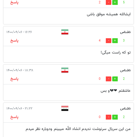
پاسخ
2
5
ایشالله همیشه موفق باشی
ناشناس
۱۶:۲۶ - ۱۴۰۰/۰۹/۰۶
پاسخ
4
3
تو که راست میگی!
ناشناس
۱۸:۳۸ - ۱۴۰۰/۰۹/۰۶
پاسخ
0
2
عاشقتم ❤💔و بس
ناشناس
۲۱:۲۲ - ۱۴۰۰/۰۹/۰۶
پاسخ
0
2
من این سریال سرنوشت ندیدم انشاء اللَّه میبینم ودوباره نظر میدم