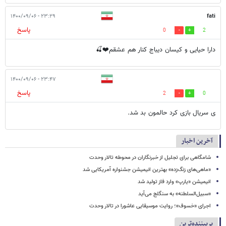
۲۳:۲۹ - ۱۴۰۰/۰۹/۰۶
fati
پاسخ
0
2
دارا حیایی و کیسان دیباج کنار هم عشقم❤️🍒
۲۳:۴۷ - ۱۴۰۰/۰۹/۰۶
پاسخ
2
0
ی سریال بازی کرد حالمون بد شد.
آخرین اخبار
شامگاهی برای تجلیل از خبرنگاران در محوطه تالار وحدت
«ماهی‌های زنگ‌زده» بهترین انیمیشن جشنواره آمریکایی شد
انیمیشن «یارپ» وارد فاز تولید شد
«سبیل‌السلطنه» به سنگلج می‌آید
اجرای «خسوف»؛ روایت موسیقایی عاشورا در تالار وحدت
پربیننده‌ترین