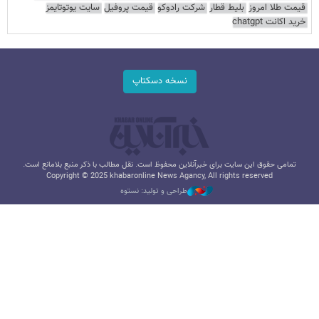
قیمت طلا امروز
بلیط قطار
شرکت رادوکو
قیمت پروفیل
سایت یوتوتایمز
خرید اکانت chatgpt
نسخه دسکتاپ
تمامی حقوق این سایت برای خبرآنلاین محفوظ است. نقل مطالب با ذکر منبع بلامانع است.
Copyright © 2025 khabaronline News Agancy, All rights reserved
طراحی و تولید: نستوه