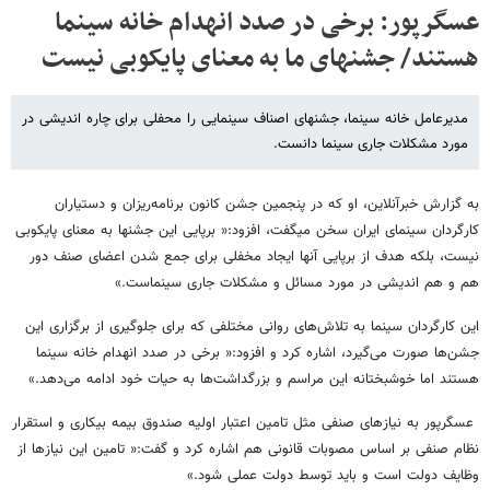
عسگرپور: برخی در صدد انهدام خانه سینما
هستند/ جشن​های ما به معنای پایکوبی نیست
مدیرعامل خانه سینما، جشن​های اصناف سینمایی را محفلی برای چاره اندیشی در
مورد مشکلات جاری سینما دانست.
به گزارش خبرآنلاین، او که در پنجمین جشن کانون برنامه‌ریزان و دستیاران
کارگردان سینمای ایران سخن می​گفت، افزود:« برپایی این جشن​ها به معنای پایکوبی
نیست، بلکه هدف از برپایی آن​ها ایجاد مخفلی برای جمع شدن اعضای صنف دور
هم و هم اندیشی در مورد مسائل و مشکلات جاری سینماست.»
این کارگردان سینما به تلاش‌های روانی مختلفی که برای جلوگیری از برگزاری این
جشن‌ها صورت می‌گیرد، اشاره کرد و افزود:« برخی در صدد انهدام خانه سینما
هستند اما خوشبختانه این مراسم و بزرگداشت‌ها به حیات خود ادامه می‌دهد.»
عسگرپور به نیازهای صنفی مثل تامین اعتبار اولیه صندوق بیمه بیکاری و استقرار
نظام صنفی بر اساس مصوبات قانونی هم اشاره کرد و گفت:« تامین این نیاز​ها از
وظایف دولت است و باید توسط دولت عملی شود.»