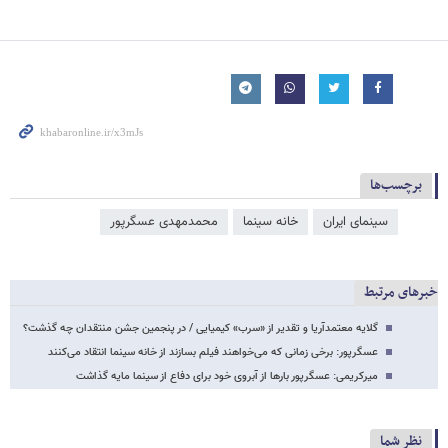
برچسب‌ها
سینمای ایران
خانه سینما
محمدمهدی عسگرپور
خبرهای مرتبط
گلایه‌ معتمدآریا و تقدیر از «سرب» کیمیایی / در پنجمین جشن منتقدان چه گذشت؟
عسگرپور: برخی زمانی که می‌خواهند فیلم بسازند از خانه سینما انتقاد می‌کنند
میرکریمی: عسگرپور بارها از آبروی خود برای دفاع از سینما مایه گذاشت
نظر شما