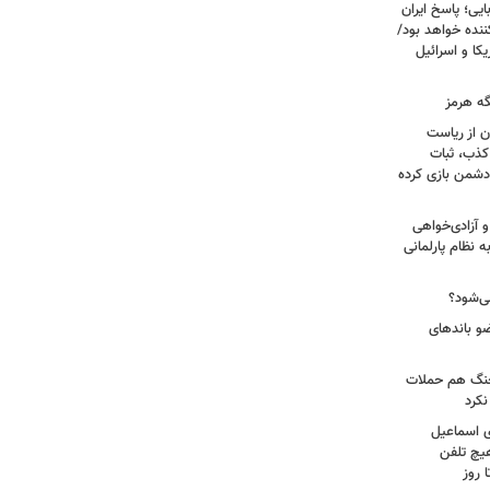
یی؛ پاسخ ایران
نده خواهد بود/
ا و اسرائیل
گه هرمز
ن از ریاست
کذب، ثبات
دشمن بازی کرده
 آزادی‌خواهی
نظام پارلمانی
ی‌شود؟
عات: ۲۱ عامل موساد و ۴ عضو باندهای
 جنگ هم حملات
نکرد
ی اسماعیل
هیچ تلفن
 روز