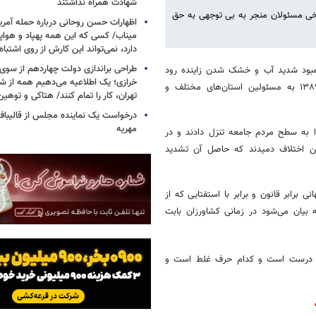
شهادت همراه نداشتند
رخی مسئولان منجر به بی توجهی به حق
اظهارات حسن روحانی درباره حمله آمری
میناب/ کسی که این همه پهپاد و هواپی
دارد، نمی‌تواند این کارش از روی اشتباه
طراحی براندازی دولت چهاردهم از سوی
مبود شدید آب و خشک شدن زاینده رود
خرازی؛ یک اطلاعیه می‌دهیم همه از شهر
است که متاسفانه رفتارهایی، علیرغم تذکر مقام معظم رهبری در سال ۱۳۸۹ به مسئولین استان‌های مختلف و
تهران، کار را تمام کنند/ هتاکی و توهی
درخواست یک نماینده مجلس از قالیباف 
مهریه
 به سطح مردم جامعه تنزل دادند و در
ین اختلاف دمیدند که حاصل آن تشدید
 برابر قانون و برابر با استفتایی که از
بیان می‌شود در زمانی کشاورزان بابت
 حرف درست است و کدام حرف غلط است و