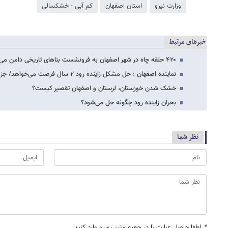
وزارت نیرو
استان اصفهان
کم آبی - خشکسالی
خبرهای مرتبط
۴۲۰ حلقه چاه در شهر اصفهان به فرونشست بناهای تاریخی دامن می زند/پلها تخریب شوند تا…
نماینده اصفهان : حل مشکل زاینده رود ۲ سال فرصت می‌خواهد/ جزییات توافق با کشاورزان
خشک شدن خوزستان، لرستان و اصفهان تقصیر کیست؟
بحران زاینده رود چگونه حل می‌شود؟
نظر شما
*
لطفا حاصل عبارت را در جعبه متن روبرو وارد کنید