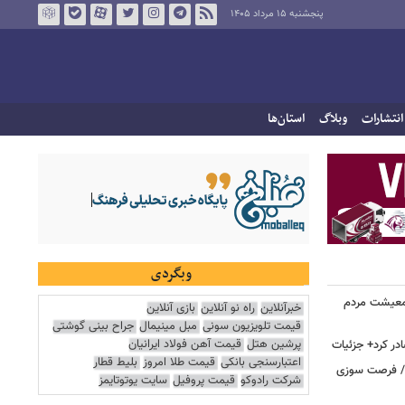
پنجشنبه ۱۵ مرداد ۱۴۰۵
انتشارات
وبلاگ
استان‌ها
وبگردی
 معیشت مردم
خبرآنلاین
راه نو آنلاین
بازی آنلاین
قیمت تلویزیون سونی
مبل مینیمال
جراح بینی گوشتی
پرشین هتل
قیمت آهن فولاد ایرانیان
در کرد+ جزئیات
اعتبارسنجی بانکی
قیمت طلا امروز
بلیط قطار
ت/ فرصت سوزی
شرکت رادوکو
قیمت پروفیل
سایت یوتوتایمز