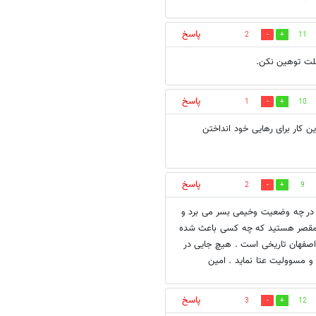
پاسخ
2
11
لت توهین نکن.
پاسخ
1
10
ین کار برای رهایی خود انداختن
پاسخ
2
9
ن در چه وضعیت وخیمی بسر می برد و
بال مقصر هستید که چه کسی باعث شده
صفهان تاریخی است . هیچ جایی در
 و مسوولیت عتا نماید . امین
پاسخ
3
12