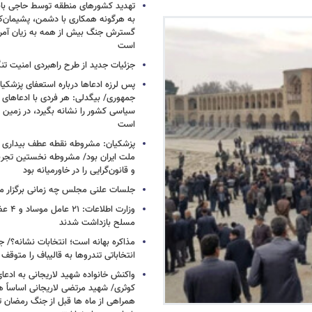
تهدید کشورهای منطقه توسط حاجی بابا
به هرگونه همکاری با دشمن، پشیمان‌کن
گسترش جنگ بیش از همه به زیان آمریک
است
جزئیات جدید از طرح راهبردی امنیت تن
پس لرزه ادعاها درباره استعفای پزشکیا
جمهوری/ بیگدلی: هر فردی با ادعاهای 
سیاسی کشور را نشانه بگیرد، در زمین 
است
پزشکیان: مشروطه نقطه عطف بیداری و
ملت ایران بود/ مشروطه نخستین تجربه 
و قانون‌گرایی را در خاورمیانه بود
جلسات علنی مجلس چه زمانی برگزار م
وزارت اطلا
مسلح بازداشت شدند
مذاکره بهانه است؛ انتخابات نشانه؟/
انتخاباتی تندروها به قالیباف را متوقف 
واکنش خانواده شهید لاریجانی به ادعا
کوثری/ شهید مرتضی لاریجانی اساساً 
همراهی از ماه ها قبل از جنگ رمضان تا