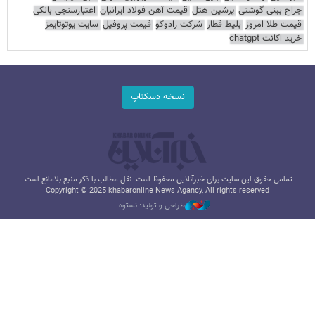
جراح بینی گوشتی
پرشین هتل
قیمت آهن فولاد ایرانیان
اعتبارسنجی بانکی
قیمت طلا امروز
بلیط قطار
شرکت رادوکو
قیمت پروفیل
سایت یوتوتایمز
خرید اکانت chatgpt
نسخه دسکتاپ
تمامی حقوق این سایت برای خبرآنلاین محفوظ است. نقل مطالب با ذکر منبع بلامانع است.
Copyright © 2025 khabaronline News Agancy, All rights reserved
طراحی و تولید: نستوه