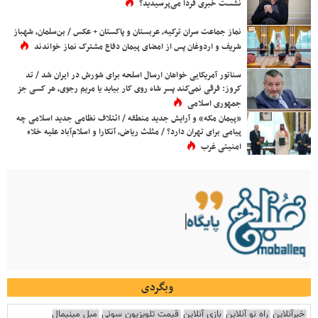
نشست خبری فردا می‌پرسیدید؟
نماز جماعت سران ترکیه، عربستان و پاکستان + عکس / بن‌سلمان، شهباز
شریف و اردوغان پس از امضای پیمان دفاع مشترک نماز خواندند
سناتور آمریکایی خواهان ارسال اسلحه برای شورش در ایران شد / تد
کروز: فرقی نمی‌کند پسر شاه روی کار بیاید یا مریم رجوی، هر کسی جز
جمهوری اسلامی
«پیمان مکه» و آرایش جدید منطقه / ائتلاف نظامی جدید اسلامی چه
پیامی برای تهران دارد؟ / مثلث ریاض، آنکارا و اسلام‌آباد علیه خلاء
امنیتی غرب
وبگردی
خبرآنلاین
راه نو آنلاین
بازی آنلاین
قیمت تلویزیون سونی
مبل مینیمال